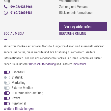
Blog
Widerrufsrecht
09402/9388966
Zahlung und Versand
0160/98693481
Rücksendeinformationen
Vertrag widerrufen
SOCIAL MEDIA
BERATUNG ONLINE
Instagram
Gürtel messen & kürzen
Wir nutzen Cookies auf unserer Website. Einige von diesen sind essenziell, während
Facebook
Sonnenbrillen & UV-Schutz
andere uns helfen, diese Website und Ihre Erfahrung zu verbessern. Weitere
Pinterest
Textilpflege
Informationen zu den von uns verwendeten Cookies und Ihren Rechten als Nutzer
Twitter
Textil- und Material-Guide
finden Sie in unserer
Daten­schutz­erklärung
und unserem
Impressum
.
Youtube
Geldbörse richtig organisieren
Threads
Pflegeanleitung für Caps
Essenziell
Statistik
Marketing
ZAHLUNG & VERSAND
Externe Medien
DHL Wunschzustellung
PayPal
Funktional
Weitere Einstellungen