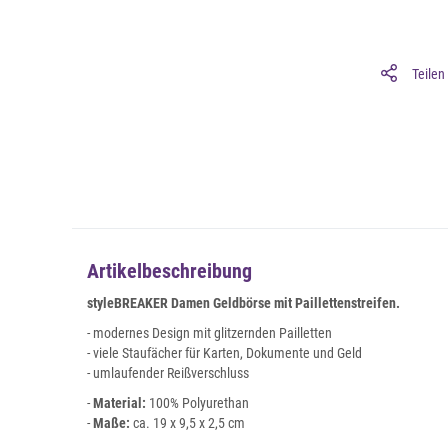
Teilen
Artikelbeschreibung
styleBREAKER Damen Geldbörse mit Paillettenstreifen.
- modernes Design mit glitzernden Pailletten
- viele Staufächer für Karten, Dokumente und Geld
- umlaufender Reißverschluss
-
Material:
100% Polyurethan
-
Maße:
ca. 19 x 9,5 x 2,5 cm