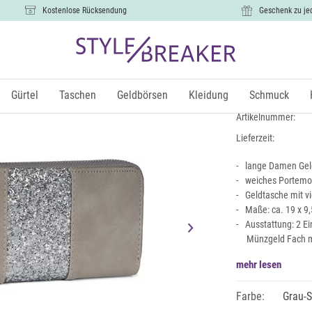
Kostenlose Rücksendung
Geschenk zu je
Geldbörse m
12,99 €
Gürtel
Taschen
Geldbörsen
Kleidung
Schmuck
inkl.
Artikelnummer:
Lieferzeit:
lange Damen Geld
weiches Portemo
Geldtasche mit v
Maße: ca. 19 x 9,
Ausstattung: 2 Ei
Münzgeld Fach m
mehr lesen
Farbe:
Grau-S