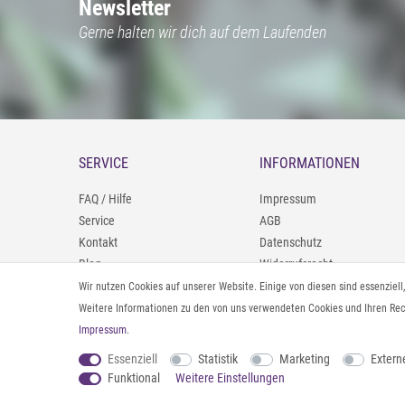
Newsletter
Gerne halten wir dich auf dem Laufenden
SERVICE
INFORMATIONEN
FAQ / Hilfe
Impressum
Service
AGB
Kontakt
Datenschutz
Blog
Widerrufsrecht
09402/9388966
Zahlung und Versand
Wir nutzen Cookies auf unserer Website. Einige von diesen sind essenziel
0160/98693481
Rücksendeinformationen
Weitere Informationen zu den von uns verwendeten Cookies und Ihren Rech
Impressum
.
Vertrag widerrufen
Essenziell
Statistik
Marketing
Extern
Funktional
Weitere Einstellungen
© 2026 styleBREAKER | Alle Rechte vorbehalten. |
webshop by