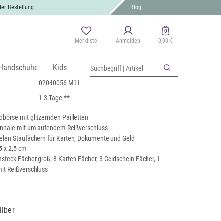
der Bestellung
Blog
0
Merkliste
Anmelden
0,00 €
it Pailletten Streifen
 MwSt., zzgl.
Handschuhe
Versand
Kids
02040056-M11
1-3 Tage **
börse mit glitzernden Pailletten
nnaie mit umlaufendem Reißverschluss
ielen Staufächern für Karten, Dokumente und Geld
5 x 2,5 cm
nsteck Fächer groß, 8 Karten Fächer, 3 Geldschein Fächer, 1
it Reißverschluss
ilber