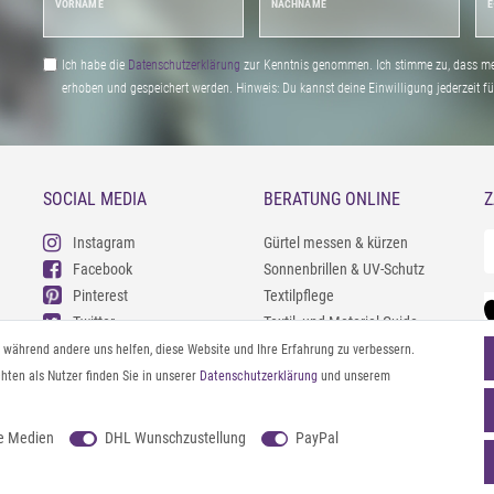
VORNAME
NACHNAME
E
Ich habe die
Daten­schutz­erklärung
zur Kenntnis genommen. Ich stimme zu, dass me
erhoben und gespeichert werden. Hinweis: Du kannst deine Einwilligung jederzeit fu
SOCIAL MEDIA
BERATUNG ONLINE
Z
Instagram
Gürtel messen & kürzen
Facebook
Sonnenbrillen & UV-Schutz
Pinterest
Textilpflege
Twitter
Textil- und Material-Guide
Youtube
Geldbörse richtig organisieren
l, während andere uns helfen, diese Website und Ihre Erfahrung zu verbessern.
Threads
Pflegeanleitung für Caps
ten als Nutzer finden Sie in unserer
Daten­schutz­erklärung
und unserem
e Medien
DHL Wunschzustellung
PayPal