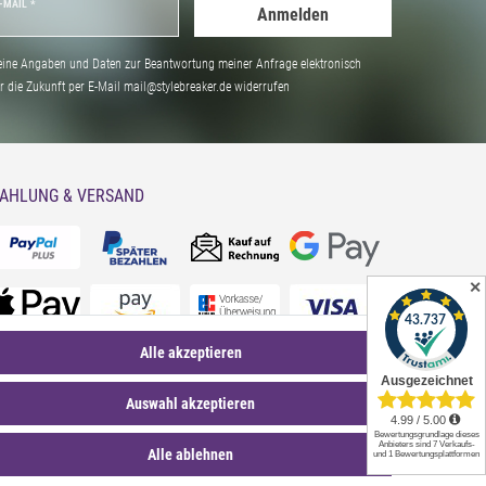
-MAIL *
Anmelden
ine Angaben und Daten zur Beantwortung meiner Anfrage elektronisch
̈r die Zukunft per E-Mail mail@stylebreaker.de widerrufen
AHLUNG & VERSAND
✕
Alle akzeptieren
Auswahl akzeptieren
Alle ablehnen
*Sternchentexte und rechtliche Hinweise