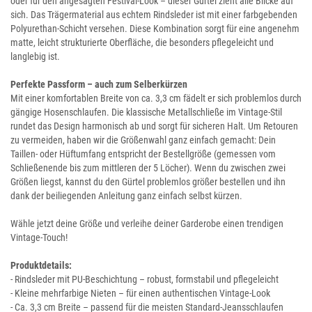
oder für den angesagten Festival-Look – dieser Gürtel zieht alle Blicke auf
sich. Das Trägermaterial aus echtem Rindsleder ist mit einer farbgebenden
Polyurethan-Schicht versehen. Diese Kombination sorgt für eine angenehm
matte, leicht strukturierte Oberfläche, die besonders pflegeleicht und
langlebig ist.
Perfekte Passform – auch zum Selberkürzen
Mit einer komfortablen Breite von ca. 3,3 cm fädelt er sich problemlos durch
gängige Hosenschlaufen. Die klassische Metallschließe im Vintage-Stil
rundet das Design harmonisch ab und sorgt für sicheren Halt. Um Retouren
zu vermeiden, haben wir die Größenwahl ganz einfach gemacht: Dein
Taillen- oder Hüftumfang entspricht der Bestellgröße (gemessen vom
Schließenende bis zum mittleren der 5 Löcher). Wenn du zwischen zwei
Größen liegst, kannst du den Gürtel problemlos größer bestellen und ihn
dank der beiliegenden Anleitung ganz einfach selbst kürzen.
Wähle jetzt deine Größe und verleihe deiner Garderobe einen trendigen
Vintage-Touch!
Produktdetails:
- Rindsleder mit PU-Beschichtung – robust, formstabil und pflegeleicht
- Kleine mehrfarbige Nieten – für einen authentischen Vintage-Look
- Ca. 3,3 cm Breite – passend für die meisten Standard-Jeansschlaufen