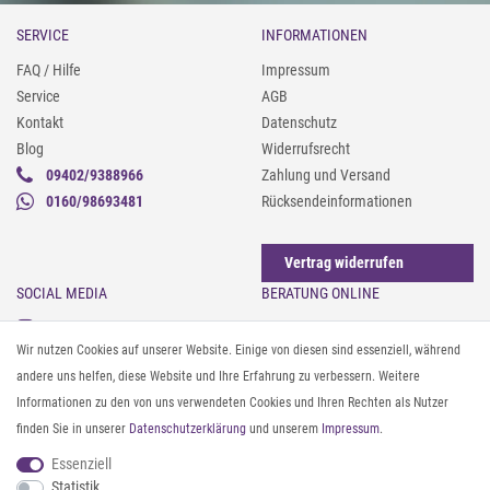
SERVICE
INFORMATIONEN
FAQ / Hilfe
Impressum
Service
AGB
Kontakt
Datenschutz
Blog
Widerrufsrecht
09402/9388966
Zahlung und Versand
0160/98693481
Rücksendeinformationen
Vertrag widerrufen
SOCIAL MEDIA
BERATUNG ONLINE
Instagram
Gürtel messen & kürzen
Wir nutzen Cookies auf unserer Website. Einige von diesen sind essenziell, während
Facebook
Sonnenbrillen & UV-Schutz
andere uns helfen, diese Website und Ihre Erfahrung zu verbessern. Weitere
Pinterest
Textilpflege
Informationen zu den von uns verwendeten Cookies und Ihren Rechten als Nutzer
Twitter
Textil- und Material-Guide
finden Sie in unserer
Daten­schutz­erklärung
und unserem
Impressum
.
Youtube
Geldbörse richtig organisieren
Threads
Pflegeanleitung für Caps
Essenziell
Statistik