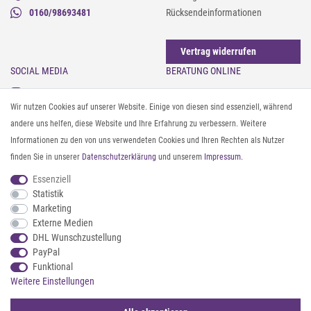
0160/98693481
Rücksendeinformationen
Vertrag widerrufen
SOCIAL MEDIA
BERATUNG ONLINE
Instagram
Gürtel messen & kürzen
Wir nutzen Cookies auf unserer Website. Einige von diesen sind essenziell, während
Facebook
Sonnenbrillen & UV-Schutz
andere uns helfen, diese Website und Ihre Erfahrung zu verbessern. Weitere
Pinterest
Textilpflege
Informationen zu den von uns verwendeten Cookies und Ihren Rechten als Nutzer
Twitter
Textil- und Material-Guide
finden Sie in unserer
Daten­schutz­erklärung
und unserem
Impressum
.
Youtube
Geldbörse richtig organisieren
Threads
Pflegeanleitung für Caps
Essenziell
Statistik
Marketing
ZAHLUNG & VERSAND
Externe Medien
DHL Wunschzustellung
PayPal
Funktional
Weitere Einstellungen