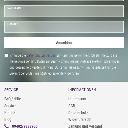
NACHNAME
E-MAIL *
Anmelden
Ich habe die
Daten­schutz­erklärung
zur Kenntnis genommen. Ich stimme zu, dass
meine Angaben und Daten zur Beantwortung meiner Anfrage elektronisch erhoben
und gespeichert werden. Hinweis: Du kannst deine Einwilligung jederzeit für die
Zukunft per E-Mail mail@stylebreaker.de widerrufen
SERVICE
INFORMATIONEN
FAQ / Hilfe
Impressum
Service
AGB
Kontakt
Datenschutz
Blog
Widerrufsrecht
09402/9388966
Zahlung und Versand