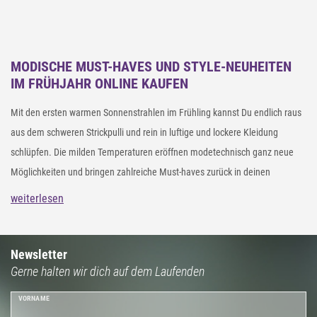
MODISCHE MUST-HAVES UND STYLE-NEUHEITEN
IM FRÜHJAHR ONLINE KAUFEN
Mit den ersten warmen Sonnenstrahlen im Frühling kannst Du endlich raus
aus dem schweren Strickpulli und rein in luftige und lockere Kleidung
schlüpfen. Die milden Temperaturen eröffnen modetechnisch ganz neue
Möglichkeiten und bringen zahlreiche Must-haves zurück in deinen
Kleiderschrank. Entdecke in unserem styleBREAKER Online Shop aktuelle
weiterlesen
Frühjahrs-Neuheiten zu kleinen Preisen. Von bunten Farben, sanften
Pastelltönen über Accessoires im Grunge Style bis hin zu Kleidung für deine
Cozy Looks: Bring mit unseren Style-Neuheiten für den Frühling wieder
Newsletter
Gerne halten wir dich auf dem Laufenden
frischen Wind in deine Garderobe und erlebe unendlichen Spaß bei der
Kreation Deines Frühlingslooks.
VORNAME