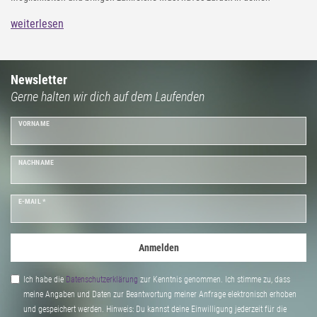
Kleiderschrank. Entdecke in unserem styleBREAKER Online Shop aktuelle
weiterlesen
Frühjahrs-Neuheiten zu kleinen Preisen. Von bunten Farben, sanften
Pastelltönen über Accessoires im Grunge Style bis hin zu Kleidung für deine
Cozy Looks: Bring mit unseren Style-Neuheiten für den Frühling wieder
Newsletter
Gerne halten wir dich auf dem Laufenden
frischen Wind in deine Garderobe und erlebe unendlichen Spaß bei der
Kreation Deines Frühlingslooks.
VORNAME
NACHNAME
E-MAIL *
Anmelden
Ich habe die
Daten­schutz­erklärung
zur Kenntnis genommen. Ich stimme zu, dass
meine Angaben und Daten zur Beantwortung meiner Anfrage elektronisch erhoben
und gespeichert werden. Hinweis: Du kannst deine Einwilligung jederzeit für die