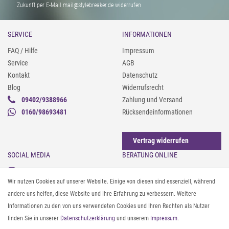
Zukunft per E-Mail mail@stylebreaker.de widerrufen
SERVICE
INFORMATIONEN
FAQ / Hilfe
Impressum
Service
AGB
Kontakt
Datenschutz
Blog
Widerrufsrecht
09402/9388966
Zahlung und Versand
0160/98693481
Rücksendeinformationen
Vertrag widerrufen
SOCIAL MEDIA
BERATUNG ONLINE
Instagram
Gürtel messen & kürzen
Wir nutzen Cookies auf unserer Website. Einige von diesen sind essenziell, während
Facebook
Sonnenbrillen & UV-Schutz
andere uns helfen, diese Website und Ihre Erfahrung zu verbessern. Weitere
Pinterest
Textilpflege
Informationen zu den von uns verwendeten Cookies und Ihren Rechten als Nutzer
Twitter
Textil- und Material-Guide
finden Sie in unserer
Daten­schutz­erklärung
und unserem
Impressum
.
Youtube
Geldbörse richtig organisieren