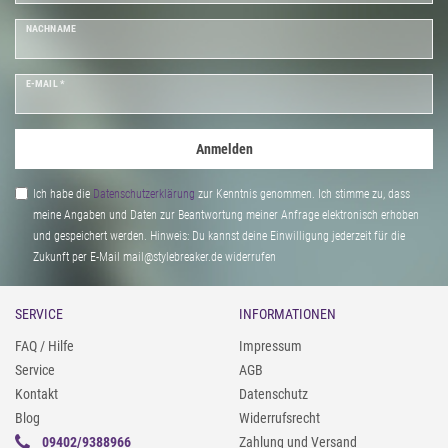
NACHNAME
E-MAIL *
Anmelden
Ich habe die
Daten­schutz­erklärung
zur Kenntnis genommen. Ich stimme zu, dass
meine Angaben und Daten zur Beantwortung meiner Anfrage elektronisch erhoben
und gespeichert werden. Hinweis: Du kannst deine Einwilligung jederzeit für die
Zukunft per E-Mail mail@stylebreaker.de widerrufen
SERVICE
INFORMATIONEN
FAQ / Hilfe
Impressum
Service
AGB
Kontakt
Datenschutz
Blog
Widerrufsrecht
09402/9388966
Zahlung und Versand