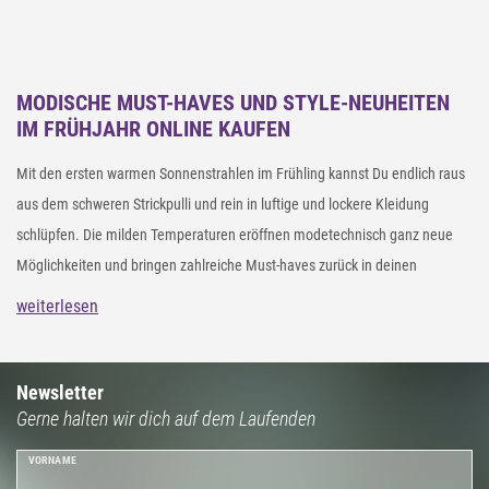
MODISCHE MUST-HAVES UND STYLE-NEUHEITEN
IM FRÜHJAHR ONLINE KAUFEN
Mit den ersten warmen Sonnenstrahlen im Frühling kannst Du endlich raus
aus dem schweren Strickpulli und rein in luftige und lockere Kleidung
schlüpfen. Die milden Temperaturen eröffnen modetechnisch ganz neue
Möglichkeiten und bringen zahlreiche Must-haves zurück in deinen
Kleiderschrank. Entdecke in unserem styleBREAKER Online Shop aktuelle
weiterlesen
Frühjahrs-Neuheiten zu kleinen Preisen. Von bunten Farben, sanften
Pastelltönen über Accessoires im Grunge Style bis hin zu Kleidung für deine
Cozy Looks: Bring mit unseren Style-Neuheiten für den Frühling wieder
Newsletter
Gerne halten wir dich auf dem Laufenden
frischen Wind in deine Garderobe und erlebe unendlichen Spaß bei der
Kreation Deines Frühlingslooks.
VORNAME