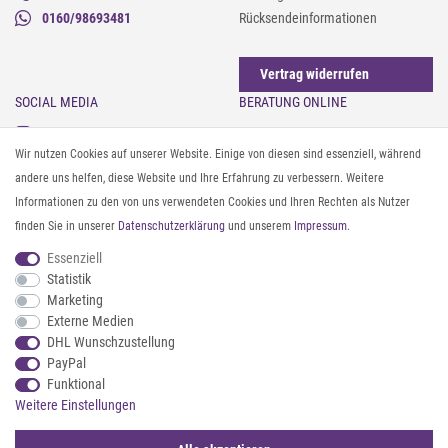
0160/98693481
Rücksendeinformationen
Vertrag widerrufen
SOCIAL MEDIA
BERATUNG ONLINE
Instagram
Gürtel messen & kürzen
Wir nutzen Cookies auf unserer Website. Einige von diesen sind essenziell, während
Facebook
Sonnenbrillen & UV-Schutz
andere uns helfen, diese Website und Ihre Erfahrung zu verbessern. Weitere
Pinterest
Textilpflege
Informationen zu den von uns verwendeten Cookies und Ihren Rechten als Nutzer
Twitter
Textil- und Material-Guide
finden Sie in unserer
Daten­schutz­erklärung
und unserem
Impressum
.
Youtube
Geldbörse richtig organisieren
Threads
Pflegeanleitung für Caps
Essenziell
Statistik
Marketing
ZAHLUNG & VERSAND
Externe Medien
DHL Wunschzustellung
PayPal
Funktional
Weitere Einstellungen