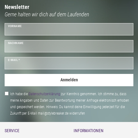
Cozy Looks: Bring mit unseren Style-Neuheiten für den Frühling wieder
Newsletter
Gerne halten wir dich auf dem Laufenden
frischen Wind in deine Garderobe und erlebe unendlichen Spaß bei der
Kreation Deines Frühlingslooks.
VORNAME
NACHNAME
E-MAIL *
Anmelden
Ich habe die
Daten­schutz­erklärung
zur Kenntnis genommen. Ich stimme zu, dass
meine Angaben und Daten zur Beantwortung meiner Anfrage elektronisch erhoben
und gespeichert werden. Hinweis: Du kannst deine Einwilligung jederzeit für die
Zukunft per E-Mail mail@stylebreaker.de widerrufen
SERVICE
INFORMATIONEN