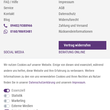
FAQ / Hilfe
Impressum
Service
AGB
Kontakt
Datenschutz
Blog
Widerrufsrecht
09402/9388966
Zahlung und Versand
0160/98693481
Rücksendeinformationen
Vertrag widerrufen
SOCIAL MEDIA
BERATUNG ONLINE
Instagram
Gürtel messen & kürzen
Wir nutzen Cookies auf unserer Website. Einige von diesen sind essenziell, während
Facebook
Sonnenbrillen & UV-Schutz
andere uns helfen, diese Website und Ihre Erfahrung zu verbessern. Weitere
Pinterest
Textilpflege
Informationen zu den von uns verwendeten Cookies und Ihren Rechten als Nutzer
Twitter
Textil- und Material-Guide
finden Sie in unserer
Daten­schutz­erklärung
und unserem
Impressum
.
Youtube
Geldbörse richtig organisieren
Threads
Pflegeanleitung für Caps
Essenziell
Statistik
Marketing
ZAHLUNG & VERSAND
Externe Medien