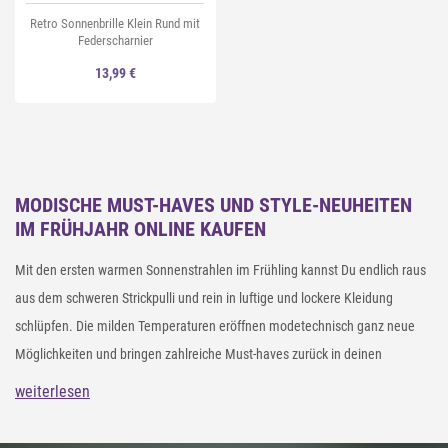
Retro Sonnenbrille Klein Rund mit
Federscharnier
13,99 €
MODISCHE MUST-HAVES UND STYLE-NEUHEITEN
IM FRÜHJAHR ONLINE KAUFEN
Mit den ersten warmen Sonnenstrahlen im Frühling kannst Du endlich raus
aus dem schweren Strickpulli und rein in luftige und lockere Kleidung
schlüpfen. Die milden Temperaturen eröffnen modetechnisch ganz neue
Möglichkeiten und bringen zahlreiche Must-haves zurück in deinen
Kleiderschrank. Entdecke in unserem styleBREAKER Online Shop aktuelle
weiterlesen
Frühjahrs-Neuheiten zu kleinen Preisen. Von bunten Farben, sanften
Pastelltönen über Accessoires im Grunge Style bis hin zu Kleidung für deine