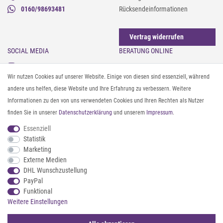
0160/98693481
Rücksendeinformationen
Vertrag widerrufen
SOCIAL MEDIA
BERATUNG ONLINE
Instagram
Gürtel messen & kürzen
Wir nutzen Cookies auf unserer Website. Einige von diesen sind essenziell, während
Facebook
Sonnenbrillen & UV-Schutz
andere uns helfen, diese Website und Ihre Erfahrung zu verbessern. Weitere
Pinterest
Textilpflege
Informationen zu den von uns verwendeten Cookies und Ihren Rechten als Nutzer
Twitter
Textil- und Material-Guide
finden Sie in unserer
Daten­schutz­erklärung
und unserem
Impressum
.
Youtube
Geldbörse richtig organisieren
Threads
Pflegeanleitung für Caps
Essenziell
Statistik
Marketing
ZAHLUNG & VERSAND
Externe Medien
DHL Wunschzustellung
PayPal
Funktional
Weitere Einstellungen