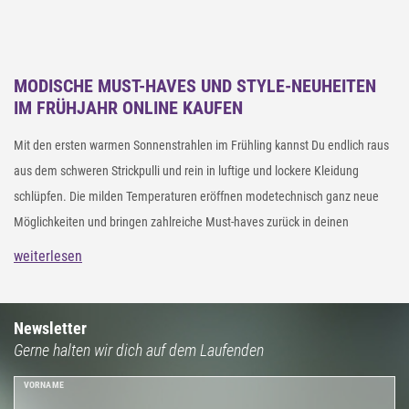
MODISCHE MUST-HAVES UND STYLE-NEUHEITEN
IM FRÜHJAHR ONLINE KAUFEN
Mit den ersten warmen Sonnenstrahlen im Frühling kannst Du endlich raus
aus dem schweren Strickpulli und rein in luftige und lockere Kleidung
schlüpfen. Die milden Temperaturen eröffnen modetechnisch ganz neue
Möglichkeiten und bringen zahlreiche Must-haves zurück in deinen
Kleiderschrank. Entdecke in unserem styleBREAKER Online Shop aktuelle
weiterlesen
Frühjahrs-Neuheiten zu kleinen Preisen. Von bunten Farben, sanften
Pastelltönen über Accessoires im Grunge Style bis hin zu Kleidung für deine
Cozy Looks: Bring mit unseren Style-Neuheiten für den Frühling wieder
Newsletter
Gerne halten wir dich auf dem Laufenden
frischen Wind in deine Garderobe und erlebe unendlichen Spaß bei der
Kreation Deines Frühlingslooks.
VORNAME