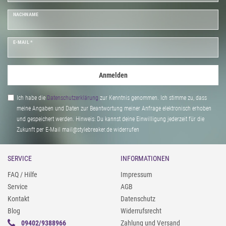
NACHNAME
E-MAIL *
Anmelden
Ich habe die
Daten­schutz­erklärung
zur Kenntnis genommen. Ich stimme zu, dass
meine Angaben und Daten zur Beantwortung meiner Anfrage elektronisch erhoben
und gespeichert werden. Hinweis: Du kannst deine Einwilligung jederzeit für die
Zukunft per E-Mail mail@stylebreaker.de widerrufen
SERVICE
INFORMATIONEN
FAQ / Hilfe
Impressum
Service
AGB
Kontakt
Datenschutz
Blog
Widerrufsrecht
09402/9388966
Zahlung und Versand