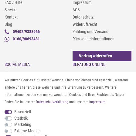
FAQ / Hilfe
Impressum
Service
AGB
Kontakt
Datenschutz
Blog
Widerrufsrecht
09402/9388966
Zahlung und Versand
0160/98693481
Rücksendeinformationen
Vertrag widerrufen
SOCIAL MEDIA
BERATUNG ONLINE
Instagram
Gürtel messen & kürzen
Wir nutzen Cookies auf unserer Website. Einige von diesen sind essenziell, während
Facebook
Sonnenbrillen & UV-Schutz
andere uns helfen, diese Website und Ihre Erfahrung zu verbessern. Weitere
Pinterest
Textilpflege
Informationen zu den von uns verwendeten Cookies und Ihren Rechten als Nutzer
Twitter
Textil- und Material-Guide
finden Sie in unserer
Daten­schutz­erklärung
und unserem
Impressum
.
Youtube
Geldbörse richtig organisieren
Threads
Pflegeanleitung für Caps
Essenziell
Statistik
Marketing
ZAHLUNG & VERSAND
Externe Medien