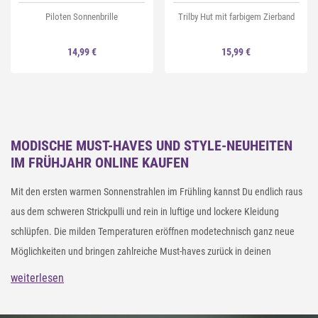
Piloten Sonnenbrille
Trilby Hut mit farbigem Zierband
14,99 €
15,99 €
MODISCHE MUST-HAVES UND STYLE-NEUHEITEN
IM FRÜHJAHR ONLINE KAUFEN
Mit den ersten warmen Sonnenstrahlen im Frühling kannst Du endlich raus
aus dem schweren Strickpulli und rein in luftige und lockere Kleidung
schlüpfen. Die milden Temperaturen eröffnen modetechnisch ganz neue
Möglichkeiten und bringen zahlreiche Must-haves zurück in deinen
Kleiderschrank. Entdecke in unserem styleBREAKER Online Shop aktuelle
weiterlesen
Frühjahrs-Neuheiten zu kleinen Preisen. Von bunten Farben, sanften
Pastelltönen über Accessoires im Grunge Style bis hin zu Kleidung für deine