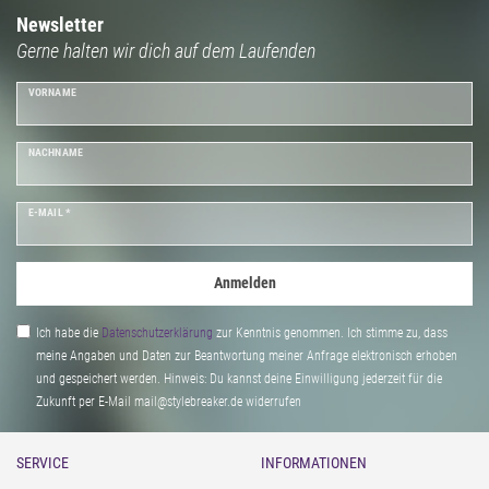
Cozy Looks: Bring mit unseren Style-Neuheiten für den Frühling wieder
Newsletter
Gerne halten wir dich auf dem Laufenden
frischen Wind in deine Garderobe und erlebe unendlichen Spaß bei der
Kreation Deines Frühlingslooks.
VORNAME
NACHNAME
E-MAIL *
Anmelden
Ich habe die
Daten­schutz­erklärung
zur Kenntnis genommen. Ich stimme zu, dass
meine Angaben und Daten zur Beantwortung meiner Anfrage elektronisch erhoben
und gespeichert werden. Hinweis: Du kannst deine Einwilligung jederzeit für die
Zukunft per E-Mail mail@stylebreaker.de widerrufen
SERVICE
INFORMATIONEN