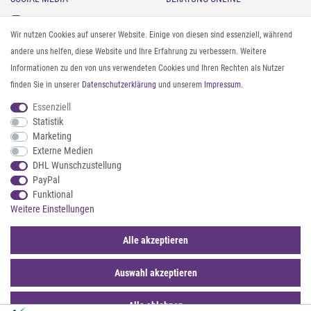
Instagram
Gürtel messen & kürzen
Wir nutzen Cookies auf unserer Website. Einige von diesen sind essenziell, während
Facebook
Sonnenbrillen & UV-Schutz
andere uns helfen, diese Website und Ihre Erfahrung zu verbessern. Weitere
Pinterest
Textilpflege
Informationen zu den von uns verwendeten Cookies und Ihren Rechten als Nutzer
Twitter
Textil- und Material-Guide
finden Sie in unserer
Daten­schutz­erklärung
und unserem
Impressum
.
Youtube
Geldbörse richtig organisieren
Threads
Pflegeanleitung für Caps
Essenziell
Statistik
Marketing
ZAHLUNG & VERSAND
Externe Medien
DHL Wunschzustellung
PayPal
Funktional
Weitere Einstellungen
Alle akzeptieren
Auswahl akzeptieren
© 2026 styleBREAKER | Alle Rechte vorbehalten. |
webshop by
*Sternchentexte und rechtliche Hinweise
Alle ablehnen