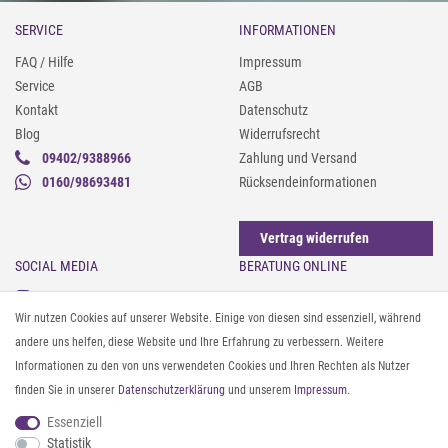
SERVICE
INFORMATIONEN
FAQ / Hilfe
Impressum
Service
AGB
Kontakt
Datenschutz
Blog
Widerrufsrecht
09402/9388966
Zahlung und Versand
0160/98693481
Rücksendeinformationen
Vertrag widerrufen
SOCIAL MEDIA
BERATUNG ONLINE
Instagram
Gürtel messen & kürzen
Wir nutzen Cookies auf unserer Website. Einige von diesen sind essenziell, während
Facebook
Sonnenbrillen & UV-Schutz
andere uns helfen, diese Website und Ihre Erfahrung zu verbessern. Weitere
Pinterest
Textilpflege
Informationen zu den von uns verwendeten Cookies und Ihren Rechten als Nutzer
Twitter
Textil- und Material-Guide
finden Sie in unserer
Daten­schutz­erklärung
und unserem
Impressum
.
Youtube
Geldbörse richtig organisieren
Threads
Pflegeanleitung für Caps
Essenziell
Statistik