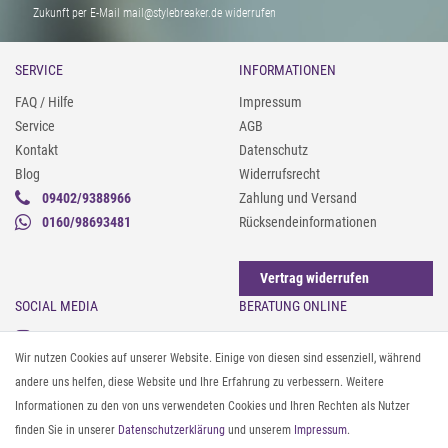
Zukunft per E-Mail mail@stylebreaker.de widerrufen
SERVICE
INFORMATIONEN
FAQ / Hilfe
Impressum
Service
AGB
Kontakt
Datenschutz
Blog
Widerrufsrecht
09402/9388966
Zahlung und Versand
0160/98693481
Rücksendeinformationen
Vertrag widerrufen
SOCIAL MEDIA
BERATUNG ONLINE
Instagram
Gürtel messen & kürzen
Wir nutzen Cookies auf unserer Website. Einige von diesen sind essenziell, während
Facebook
Sonnenbrillen & UV-Schutz
andere uns helfen, diese Website und Ihre Erfahrung zu verbessern. Weitere
Pinterest
Textilpflege
Informationen zu den von uns verwendeten Cookies und Ihren Rechten als Nutzer
Twitter
Textil- und Material-Guide
finden Sie in unserer
Daten­schutz­erklärung
und unserem
Impressum
.
Youtube
Geldbörse richtig organisieren