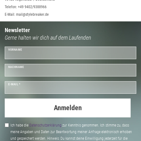
Telefon: +49 9402/9388966
E-Mail: mail@stylebreaker.de
Newsletter
Gerne halten wir dich auf dem Laufenden
VORNAME
NACHNAME
E-MAIL *
Anmelden
Ich habe die
Daten­schutz­erklärung
zur Kenntnis genommen. Ich stimme zu, dass
meine Angaben und Daten zur Beantwortung meiner Anfrage elektronisch erhoben
und gespeichert werden. Hinweis: Du kannst deine Einwilligung jederzeit für die