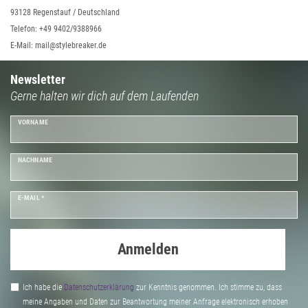
93128 Regenstauf / Deutschland
Telefon: +49 9402/9388966
E-Mail: mail@stylebreaker.de
Newsletter
Gerne halten wir dich auf dem Laufenden
VORNAME
NACHNAME
E-MAIL *
Anmelden
Ich habe die
Daten­schutz­erklärung
zur Kenntnis genommen. Ich stimme zu, dass
meine Angaben und Daten zur Beantwortung meiner Anfrage elektronisch erhoben