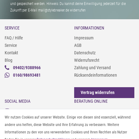
und gespeichert werden. Hinweis: Du kannst deine Einwilligung jederzeit für die
Zukunft per E-Mail mail@stylebreaker.de widerrufen
SERVICE
INFORMATIONEN
FAQ / Hilfe
Impressum
Service
AGB
Kontakt
Datenschutz
Blog
Widerrufsrecht
09402/9388966
Zahlung und Versand
0160/98693481
Rücksendeinformationen
Vertrag widerrufen
SOCIAL MEDIA
BERATUNG ONLINE
Instagram
Gürtel messen & kürzen
Wir nutzen Cookies auf unserer Website. Einige von diesen sind essenziell, während
Facebook
Sonnenbrillen & UV-Schutz
andere uns helfen, diese Website und Ihre Erfahrung zu verbessern. Weitere
Pinterest
Textilpflege
Informationen zu den von uns verwendeten Cookies und Ihren Rechten als Nutzer
Twitter
Textil- und Material-Guide