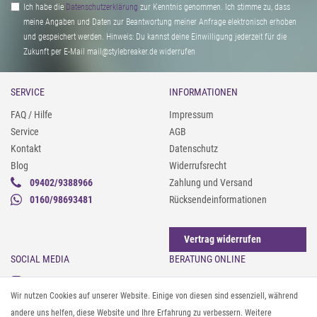
Ich habe die
Daten­schutz­erklärung
zur Kenntnis genommen. Ich stimme zu, dass
meine Angaben und Daten zur Beantwortung meiner Anfrage elektronisch erhoben
und gespeichert werden. Hinweis: Du kannst deine Einwilligung jederzeit für die
Zukunft per E-Mail mail@stylebreaker.de widerrufen
SERVICE
INFORMATIONEN
FAQ / Hilfe
Impressum
Service
AGB
Kontakt
Datenschutz
Blog
Widerrufsrecht
09402/9388966
Zahlung und Versand
0160/98693481
Rücksendeinformationen
Vertrag widerrufen
SOCIAL MEDIA
BERATUNG ONLINE
Instagram
Gürtel messen & kürzen
Wir nutzen Cookies auf unserer Website. Einige von diesen sind essenziell, während
Facebook
Sonnenbrillen & UV-Schutz
andere uns helfen, diese Website und Ihre Erfahrung zu verbessern. Weitere
Pinterest
Textilpflege