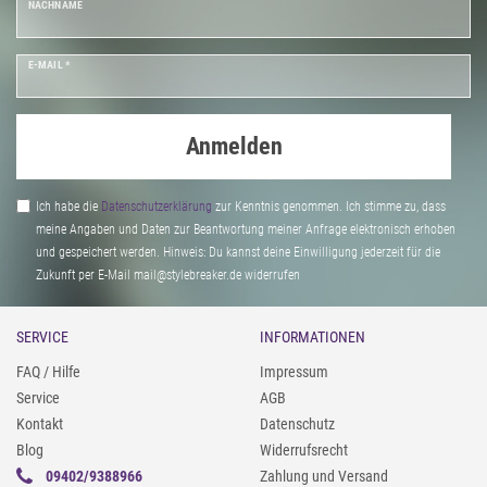
NACHNAME
E-MAIL *
Anmelden
Ich habe die
Daten­schutz­erklärung
zur Kenntnis genommen. Ich stimme zu, dass
meine Angaben und Daten zur Beantwortung meiner Anfrage elektronisch erhoben
und gespeichert werden. Hinweis: Du kannst deine Einwilligung jederzeit für die
Zukunft per E-Mail mail@stylebreaker.de widerrufen
SERVICE
INFORMATIONEN
FAQ / Hilfe
Impressum
Service
AGB
Kontakt
Datenschutz
Blog
Widerrufsrecht
09402/9388966
Zahlung und Versand