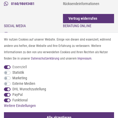
0160/98693481
Rücksendeinformationen
Vertrag widerrufen
SOCIAL MEDIA
BERATUNG ONLINE
Instagram
Gürtel messen & kürzen
Wir nutzen Cookies auf unserer Website. Einige von diesen sind essenziell, während
Facebook
Sonnenbrillen & UV-Schutz
andere uns helfen, diese Website und Ihre Erfahrung zu verbessern. Weitere
Pinterest
Textilpflege
Informationen zu den von uns verwendeten Cookies und Ihren Rechten als Nutzer
Twitter
Textil- und Material-Guide
finden Sie in unserer
Daten­schutz­erklärung
und unserem
Impressum
.
Youtube
Geldbörse richtig organisieren
Threads
Pflegeanleitung für Caps
Essenziell
Statistik
Marketing
ZAHLUNG & VERSAND
Externe Medien
DHL Wunschzustellung
PayPal
Funktional
Weitere Einstellungen
Alle akzeptieren