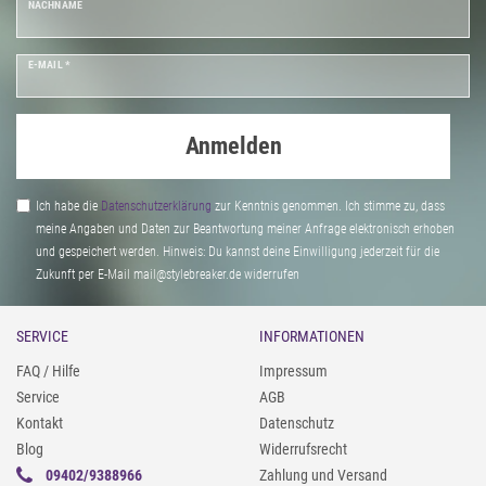
NACHNAME
E-MAIL *
Anmelden
Ich habe die
Daten­schutz­erklärung
zur Kenntnis genommen. Ich stimme zu, dass
meine Angaben und Daten zur Beantwortung meiner Anfrage elektronisch erhoben
und gespeichert werden. Hinweis: Du kannst deine Einwilligung jederzeit für die
Zukunft per E-Mail mail@stylebreaker.de widerrufen
SERVICE
INFORMATIONEN
FAQ / Hilfe
Impressum
Service
AGB
Kontakt
Datenschutz
Blog
Widerrufsrecht
09402/9388966
Zahlung und Versand