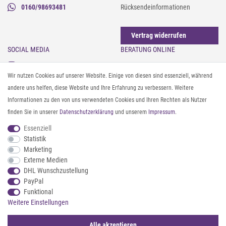
0160/98693481
Rücksendeinformationen
Vertrag widerrufen
SOCIAL MEDIA
BERATUNG ONLINE
Instagram
Gürtel messen & kürzen
Wir nutzen Cookies auf unserer Website. Einige von diesen sind essenziell, während
Facebook
Sonnenbrillen & UV-Schutz
andere uns helfen, diese Website und Ihre Erfahrung zu verbessern. Weitere
Pinterest
Textilpflege
Informationen zu den von uns verwendeten Cookies und Ihren Rechten als Nutzer
Twitter
Textil- und Material-Guide
finden Sie in unserer
Daten­schutz­erklärung
und unserem
Impressum
.
Youtube
Geldbörse richtig organisieren
Threads
Pflegeanleitung für Caps
Essenziell
Statistik
Marketing
ZAHLUNG & VERSAND
Externe Medien
DHL Wunschzustellung
PayPal
Funktional
Weitere Einstellungen
Alle akzeptieren