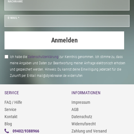
NACHNAME
E-MAIL *
Anmelden
Ich habe die
Daten­schutz­erklärung
zur Kenntnis genommen. Ich stimme zu, dass
meine Angaben und Daten zur Beantwortung meiner Anfrage elektronisch erhoben
und gespeichert werden. Hinweis: Du kannst deine Einwilligung jederzeit für die
Zukunft per E-Mail mail@stylebreaker.de widerrufen
SERVICE
INFORMATIONEN
FAQ / Hilfe
Impressum
Service
AGB
Kontakt
Datenschutz
Blog
Widerrufsrecht
09402/9388966
Zahlung und Versand