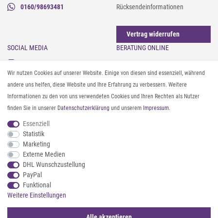
0160/98693481
Rücksendeinformationen
Vertrag widerrufen
SOCIAL MEDIA
BERATUNG ONLINE
Instagram
Gürtel messen & kürzen
Wir nutzen Cookies auf unserer Website. Einige von diesen sind essenziell, während
Facebook
Sonnenbrillen & UV-Schutz
andere uns helfen, diese Website und Ihre Erfahrung zu verbessern. Weitere
Pinterest
Textilpflege
Informationen zu den von uns verwendeten Cookies und Ihren Rechten als Nutzer
Twitter
Textil- und Material-Guide
finden Sie in unserer
Daten­schutz­erklärung
und unserem
Impressum
.
Youtube
Geldbörse richtig organisieren
Threads
Pflegeanleitung für Caps
Essenziell
Statistik
Marketing
ZAHLUNG & VERSAND
Externe Medien
DHL Wunschzustellung
PayPal
Funktional
Weitere Einstellungen
Alle akzeptieren