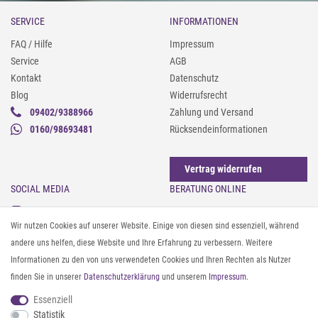
SERVICE
INFORMATIONEN
FAQ / Hilfe
Impressum
Service
AGB
Kontakt
Datenschutz
Blog
Widerrufsrecht
09402/9388966
Zahlung und Versand
0160/98693481
Rücksendeinformationen
Vertrag widerrufen
SOCIAL MEDIA
BERATUNG ONLINE
Instagram
Gürtel messen & kürzen
Wir nutzen Cookies auf unserer Website. Einige von diesen sind essenziell, während
Facebook
Sonnenbrillen & UV-Schutz
andere uns helfen, diese Website und Ihre Erfahrung zu verbessern. Weitere
Pinterest
Textilpflege
Informationen zu den von uns verwendeten Cookies und Ihren Rechten als Nutzer
Twitter
Textil- und Material-Guide
finden Sie in unserer
Daten­schutz­erklärung
und unserem
Impressum
.
Youtube
Geldbörse richtig organisieren
Threads
Pflegeanleitung für Caps
Essenziell
Statistik