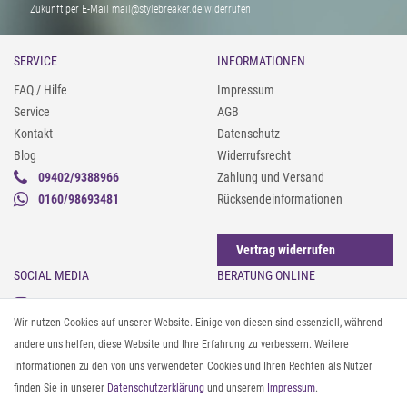
Zukunft per E-Mail mail@stylebreaker.de widerrufen
SERVICE
INFORMATIONEN
FAQ / Hilfe
Impressum
Service
AGB
Kontakt
Datenschutz
Blog
Widerrufsrecht
09402/9388966
Zahlung und Versand
0160/98693481
Rücksendeinformationen
Vertrag widerrufen
SOCIAL MEDIA
BERATUNG ONLINE
Instagram
Gürtel messen & kürzen
Wir nutzen Cookies auf unserer Website. Einige von diesen sind essenziell, während
Facebook
Sonnenbrillen & UV-Schutz
andere uns helfen, diese Website und Ihre Erfahrung zu verbessern. Weitere
Pinterest
Textilpflege
Informationen zu den von uns verwendeten Cookies und Ihren Rechten als Nutzer
Twitter
Textil- und Material-Guide
finden Sie in unserer
Daten­schutz­erklärung
und unserem
Impressum
.
Youtube
Geldbörse richtig organisieren