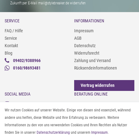
Zukunft per E-Mail mail@stylebreaker.de widerrufen
SERVICE
INFORMATIONEN
FAQ / Hilfe
Impressum
Service
AGB
Kontakt
Datenschutz
Blog
Widerrufsrecht
09402/9388966
Zahlung und Versand
0160/98693481
Rücksendeinformationen
Vertrag widerrufen
SOCIAL MEDIA
BERATUNG ONLINE
Instagram
Gürtel messen & kürzen
Wir nutzen Cookies auf unserer Website. Einige von diesen sind essenziell, während
Facebook
Sonnenbrillen & UV-Schutz
andere uns helfen, diese Website und Ihre Erfahrung zu verbessern. Weitere
Pinterest
Textilpflege
Informationen zu den von uns verwendeten Cookies und Ihren Rechten als Nutzer
Twitter
Textil- und Material-Guide
finden Sie in unserer
Daten­schutz­erklärung
und unserem
Impressum
.
Youtube
Geldbörse richtig organisieren