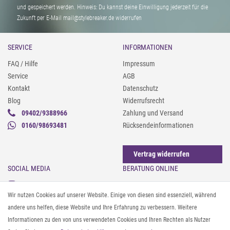
und gespeichert werden. Hinweis: Du kannst deine Einwilligung jederzeit für die
Zukunft per E-Mail mail@stylebreaker.de widerrufen
SERVICE
INFORMATIONEN
FAQ / Hilfe
Impressum
Service
AGB
Kontakt
Datenschutz
Blog
Widerrufsrecht
09402/9388966
Zahlung und Versand
0160/98693481
Rücksendeinformationen
Vertrag widerrufen
SOCIAL MEDIA
BERATUNG ONLINE
Instagram
Gürtel messen & kürzen
Wir nutzen Cookies auf unserer Website. Einige von diesen sind essenziell, während
Facebook
Sonnenbrillen & UV-Schutz
andere uns helfen, diese Website und Ihre Erfahrung zu verbessern. Weitere
Pinterest
Textilpflege
Informationen zu den von uns verwendeten Cookies und Ihren Rechten als Nutzer
Twitter
Textil- und Material-Guide