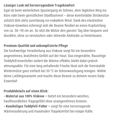
Lässiger Look mit hervorragendem Tragekomfort
Egal ob beim winterlichen Spaziergang im Schnee, dem täglichen Weg ins
Büro oder beim gemütlichen Stadtbummel – diese komfortable Strickmütze
schützt dich stets zuverlässig vor eiskaltem Wind. Dank des elastischen
Viskose-Gewebes schmiegt sich die Beanie flexibel an einen Kopfumfang
von ca. 56–59 cm an. So sitzt die Mütze den ganzen Tag über bequem und
druckfrei, ohne zu verrutschen oder störende Abdrücke zu hinterlassen.
Premium-Qualität und unkomplizierte Pflege
Die hochwertige Verarbeitung aus Viskose sorgt für ein besonders
angenehmes, kratzfreies Gefühl auf der Haut. Das eingenähte, flauschige
Teddyfell-Innenfutter isoliert die Wärme effektiv, bleibt dabei jedoch
atmungsaktiv. Für eine lang anhaltende Frische lässt sich die formstabile
Wintermütze ganz einfach bei 30 °C im Schonwaschgang reinigen. Wähle
deine Lieblingsvariante und mache diese Beanie zu deinem neuen Daily-
Essential!
Produktdetails auf einen Blick:
- Material aus 100% Viskose –
bietet ein besonders weiches,
hautfreundliches Tragegefühl ohne unangenehmes Kratzen.
- Kuscheliges Teddyfell-Futter –
sorgt für eine hervorragende
Wärmeisolierung und maximalen Tragekomfort bei eisiger Kälte.