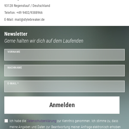
93128 Regenstauf / Deutschland
Telefon: +49 9402/9388966
E-Mail: mail@stylebreaker.de
Newsletter
Gerne halten wir dich auf dem Laufenden
VORNAME
NACHNAME
E-MAIL *
Anmelden
Ich habe die
Daten­schutz­erklärung
zur Kenntnis genommen. Ich stimme zu, dass
meine Angaben und Daten zur Beantwortung meiner Anfrage elektronisch erhoben