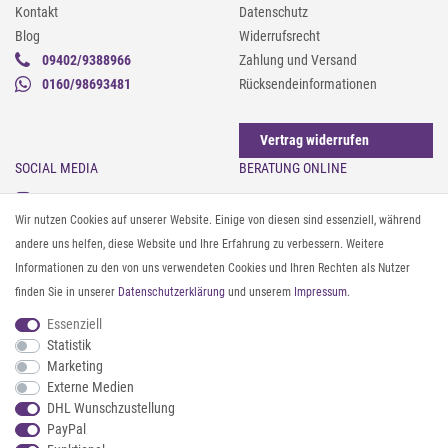
Kontakt
Datenschutz
Blog
Widerrufsrecht
09402/9388966
Zahlung und Versand
0160/98693481
Rücksendeinformationen
Vertrag widerrufen
SOCIAL MEDIA
BERATUNG ONLINE
Instagram
Gürtel messen & kürzen
Wir nutzen Cookies auf unserer Website. Einige von diesen sind essenziell, während
Facebook
Sonnenbrillen & UV-Schutz
andere uns helfen, diese Website und Ihre Erfahrung zu verbessern. Weitere
Pinterest
Textilpflege
Informationen zu den von uns verwendeten Cookies und Ihren Rechten als Nutzer
Twitter
Textil- und Material-Guide
finden Sie in unserer
Daten­schutz­erklärung
und unserem
Impressum
.
Youtube
Geldbörse richtig organisieren
Threads
Pflegeanleitung für Caps
Essenziell
Statistik
Marketing
ZAHLUNG & VERSAND
Externe Medien
DHL Wunschzustellung
PayPal