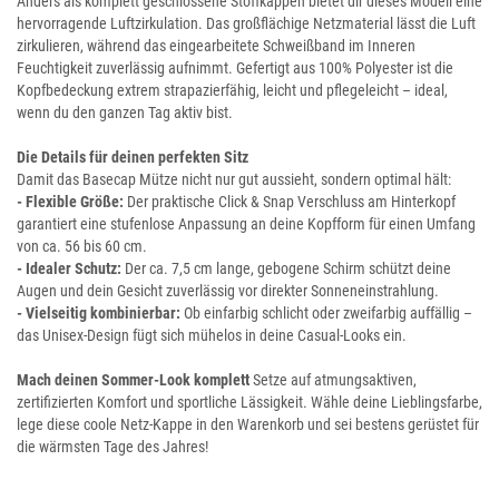
Anders als komplett geschlossene Stoffkappen bietet dir dieses Modell eine
hervorragende Luftzirkulation. Das großflächige Netzmaterial lässt die Luft
zirkulieren, während das eingearbeitete Schweißband im Inneren
Feuchtigkeit zuverlässig aufnimmt. Gefertigt aus 100% Polyester ist die
Kopfbedeckung extrem strapazierfähig, leicht und pflegeleicht – ideal,
wenn du den ganzen Tag aktiv bist.
Die Details für deinen perfekten Sitz
Damit das Basecap Mütze nicht nur gut aussieht, sondern optimal hält:
- Flexible Größe:
Der praktische Click & Snap Verschluss am Hinterkopf
garantiert eine stufenlose Anpassung an deine Kopfform für einen Umfang
von ca. 56 bis 60 cm.
- Idealer Schutz:
Der ca. 7,5 cm lange, gebogene Schirm schützt deine
Augen und dein Gesicht zuverlässig vor direkter Sonneneinstrahlung.
- Vielseitig kombinierbar:
Ob einfarbig schlicht oder zweifarbig auffällig –
das Unisex-Design fügt sich mühelos in deine Casual-Looks ein.
Mach deinen Sommer-Look komplett
Setze auf atmungsaktiven,
zertifizierten Komfort und sportliche Lässigkeit. Wähle deine Lieblingsfarbe,
lege diese coole Netz-Kappe in den Warenkorb und sei bestens gerüstet für
die wärmsten Tage des Jahres!