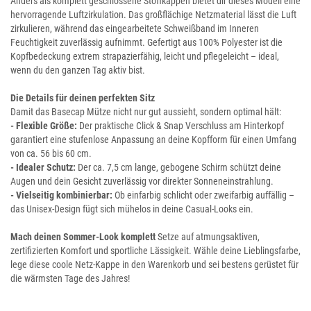
Anders als komplett geschlossene Stoffkappen bietet dir dieses Modell eine
hervorragende Luftzirkulation. Das großflächige Netzmaterial lässt die Luft
zirkulieren, während das eingearbeitete Schweißband im Inneren
Feuchtigkeit zuverlässig aufnimmt. Gefertigt aus 100% Polyester ist die
Kopfbedeckung extrem strapazierfähig, leicht und pflegeleicht – ideal,
wenn du den ganzen Tag aktiv bist.
Die Details für deinen perfekten Sitz
Damit das Basecap Mütze nicht nur gut aussieht, sondern optimal hält:
- Flexible Größe:
Der praktische Click & Snap Verschluss am Hinterkopf
garantiert eine stufenlose Anpassung an deine Kopfform für einen Umfang
von ca. 56 bis 60 cm.
- Idealer Schutz:
Der ca. 7,5 cm lange, gebogene Schirm schützt deine
Augen und dein Gesicht zuverlässig vor direkter Sonneneinstrahlung.
- Vielseitig kombinierbar:
Ob einfarbig schlicht oder zweifarbig auffällig –
das Unisex-Design fügt sich mühelos in deine Casual-Looks ein.
Mach deinen Sommer-Look komplett
Setze auf atmungsaktiven,
zertifizierten Komfort und sportliche Lässigkeit. Wähle deine Lieblingsfarbe,
lege diese coole Netz-Kappe in den Warenkorb und sei bestens gerüstet für
die wärmsten Tage des Jahres!