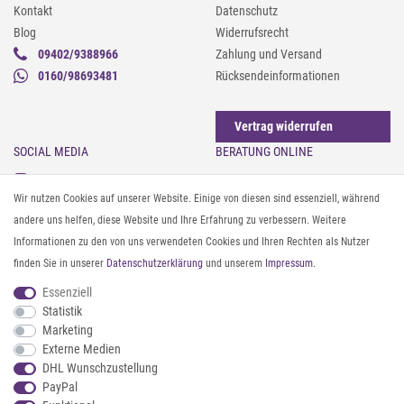
Kontakt
Datenschutz
Blog
Widerrufsrecht
09402/9388966
Zahlung und Versand
0160/98693481
Rücksendeinformationen
Vertrag widerrufen
SOCIAL MEDIA
BERATUNG ONLINE
Instagram
Gürtel messen & kürzen
Wir nutzen Cookies auf unserer Website. Einige von diesen sind essenziell, während
Facebook
Sonnenbrillen & UV-Schutz
andere uns helfen, diese Website und Ihre Erfahrung zu verbessern. Weitere
Pinterest
Textilpflege
Informationen zu den von uns verwendeten Cookies und Ihren Rechten als Nutzer
Twitter
Textil- und Material-Guide
finden Sie in unserer
Daten­schutz­erklärung
und unserem
Impressum
.
Youtube
Geldbörse richtig organisieren
Threads
Pflegeanleitung für Caps
Essenziell
Statistik
Marketing
ZAHLUNG & VERSAND
Externe Medien
DHL Wunschzustellung
PayPal