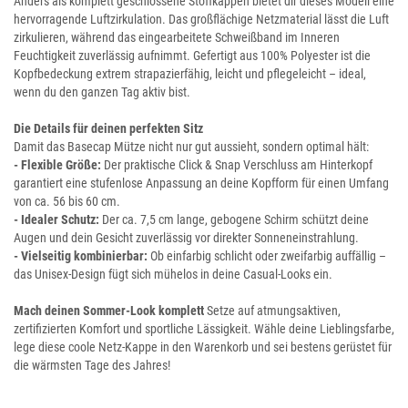
Anders als komplett geschlossene Stoffkappen bietet dir dieses Modell eine
hervorragende Luftzirkulation. Das großflächige Netzmaterial lässt die Luft
zirkulieren, während das eingearbeitete Schweißband im Inneren
Feuchtigkeit zuverlässig aufnimmt. Gefertigt aus 100% Polyester ist die
Kopfbedeckung extrem strapazierfähig, leicht und pflegeleicht – ideal,
wenn du den ganzen Tag aktiv bist.
Die Details für deinen perfekten Sitz
Damit das Basecap Mütze nicht nur gut aussieht, sondern optimal hält:
- Flexible Größe:
Der praktische Click & Snap Verschluss am Hinterkopf
garantiert eine stufenlose Anpassung an deine Kopfform für einen Umfang
von ca. 56 bis 60 cm.
- Idealer Schutz:
Der ca. 7,5 cm lange, gebogene Schirm schützt deine
Augen und dein Gesicht zuverlässig vor direkter Sonneneinstrahlung.
- Vielseitig kombinierbar:
Ob einfarbig schlicht oder zweifarbig auffällig –
das Unisex-Design fügt sich mühelos in deine Casual-Looks ein.
Mach deinen Sommer-Look komplett
Setze auf atmungsaktiven,
zertifizierten Komfort und sportliche Lässigkeit. Wähle deine Lieblingsfarbe,
lege diese coole Netz-Kappe in den Warenkorb und sei bestens gerüstet für
die wärmsten Tage des Jahres!