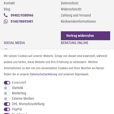
Kontakt
Datenschutz
Blog
Widerrufsrecht
09402/9388966
Zahlung und Versand
0160/98693481
Rücksendeinformationen
Vertrag widerrufen
SOCIAL MEDIA
BERATUNG ONLINE
Instagram
Gürtel messen & kürzen
Wir nutzen Cookies auf unserer Website. Einige von diesen sind essenziell, während
Facebook
Sonnenbrillen & UV-Schutz
andere uns helfen, diese Website und Ihre Erfahrung zu verbessern. Weitere
Pinterest
Textilpflege
Informationen zu den von uns verwendeten Cookies und Ihren Rechten als Nutzer
Twitter
Textil- und Material-Guide
finden Sie in unserer
Daten­schutz­erklärung
und unserem
Impressum
.
Youtube
Geldbörse richtig organisieren
Threads
Pflegeanleitung für Caps
Essenziell
Statistik
Marketing
ZAHLUNG & VERSAND
Externe Medien
DHL Wunschzustellung
PayPal