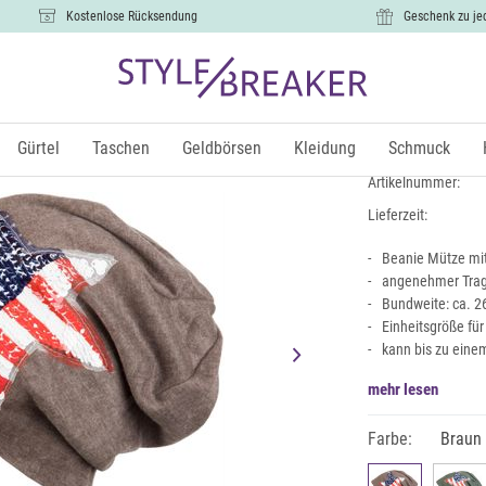
Kostenlose Rücksendung
Geschenk zu je
Beanie mit 
6,99 €
Gürtel
Taschen
Geldbörsen
Kleidung
Schmuck
inkl. Mw
Artikelnummer:
Lieferzeit:
Beanie Mütze mit 
angenehmer Trage
Bundweite: ca. 2
Einheitsgröße fü
kann bis zu ein
mehr lesen
Farbe:
Braun