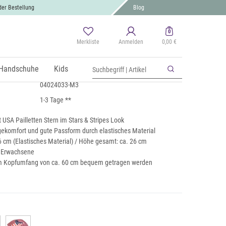
der Bestellung
Blog
0
Merkliste
Anmelden
0,00 €
USA Pailletten Stern
St., zzgl.
Handschuhe
Versand
Kids
04024033-M3
1-3 Tage **
USA Pailletten Stern im Stars & Stripes Look
komfort und gute Passform durch elastisches Material
6 cm (Elastisches Material) / Höhe gesamt: ca. 26 cm
r Erwachsene
em Kopfumfang von ca. 60 cm bequem getragen werden