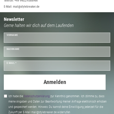
Telefon: +49 9402/9388966
E-Mail: mail@stylebreaker.de
Newsletter
Gerne halten wir dich auf dem Laufenden
VORNAME
NACHNAME
E-MAIL *
Anmelden
Ich habe die
Daten­schutz­erklärung
zur Kenntnis genommen. Ich stimme zu, dass
meine Angaben und Daten zur Beantwortung meiner Anfrage elektronisch erhoben
und gespeichert werden. Hinweis: Du kannst deine Einwilligung jederzeit für die
Zukunft per E-Mail mail@stylebreaker.de widerrufen