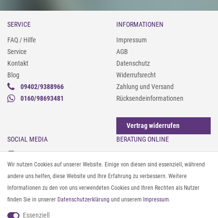
SERVICE
INFORMATIONEN
FAQ / Hilfe
Impressum
Service
AGB
Kontakt
Datenschutz
Blog
Widerrufsrecht
09402/9388966
Zahlung und Versand
0160/98693481
Rücksendeinformationen
Vertrag widerrufen
SOCIAL MEDIA
BERATUNG ONLINE
Instagram
Gürtel messen & kürzen
Wir nutzen Cookies auf unserer Website. Einige von diesen sind essenziell, während
Facebook
Sonnenbrillen & UV-Schutz
andere uns helfen, diese Website und Ihre Erfahrung zu verbessern. Weitere
Pinterest
Textilpflege
Informationen zu den von uns verwendeten Cookies und Ihren Rechten als Nutzer
Twitter
Textil- und Material-Guide
finden Sie in unserer
Daten­schutz­erklärung
und unserem
Impressum
.
Youtube
Geldbörse richtig organisieren
Threads
Pflegeanleitung für Caps
Essenziell