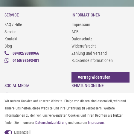
SERVICE
INFORMATIONEN
FAQ / Hilfe
Impressum
Service
AGB
Kontakt
Datenschutz
Blog
Widerrufsrecht
09402/9388966
Zahlung und Versand
0160/98693481
Rücksendeinformationen
Vertrag widerrufen
SOCIAL MEDIA
BERATUNG ONLINE
Instagram
Gürtel messen & kürzen
Wir nutzen Cookies auf unserer Website. Einige von diesen sind essenziell, während
Facebook
Sonnenbrillen & UV-Schutz
andere uns helfen, diese Website und Ihre Erfahrung zu verbessern. Weitere
Pinterest
Textilpflege
Informationen zu den von uns verwendeten Cookies und Ihren Rechten als Nutzer
Twitter
Textil- und Material-Guide
finden Sie in unserer
Daten­schutz­erklärung
und unserem
Impressum
.
Youtube
Geldbörse richtig organisieren
Threads
Pflegeanleitung für Caps
Essenziell