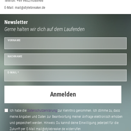
Telefon: +49 9402/9388966
E-Mail: mail@stylebreaker.de
Newsletter
Gerne halten wir dich auf dem Laufenden
VORNAME
NACHNAME
E-MAIL *
Anmelden
Ich habe die
Daten­schutz­erklärung
zur Kenntnis genommen. Ich stimme zu, dass
meine Angaben und Daten zur Beantwortung meiner Anfrage elektronisch erhoben
und gespeichert werden. Hinweis: Du kannst deine Einwilligung jederzeit für die
Zukunft per E-Mail mail@stylebreaker.de widerrufen