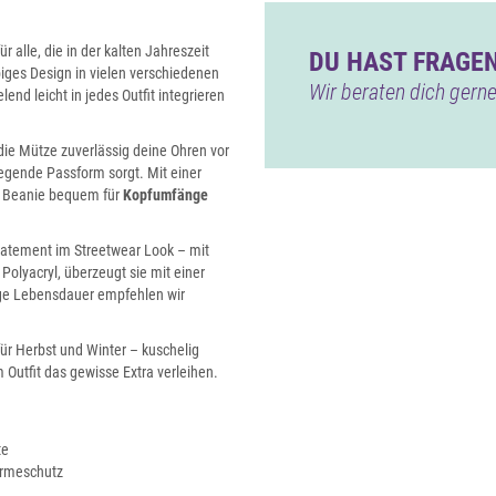
ür alle, die in der kalten Jahreszeit
DU HAST FRAGEN
rbiges Design in vielen verschiedenen
Wir beraten dich gerne
nd leicht in jedes Outfit integrieren
die Mütze zuverlässig deine Ohren vor
iegende Passform sorgt. Mit einer
e Beanie bequem für
Kopfumfänge
Statement im Streetwear Look – mit
Polyacryl, überzeugt sie mit einer
lange Lebensdauer empfehlen wir
für Herbst und Winter – kuschelig
 Outfit das gewisse Extra verleihen.
te
ärmeschutz