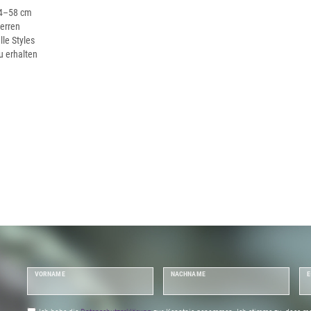
54–58 cm
Herren
lle Styles
u erhalten
VORNAME
NACHNAME
E