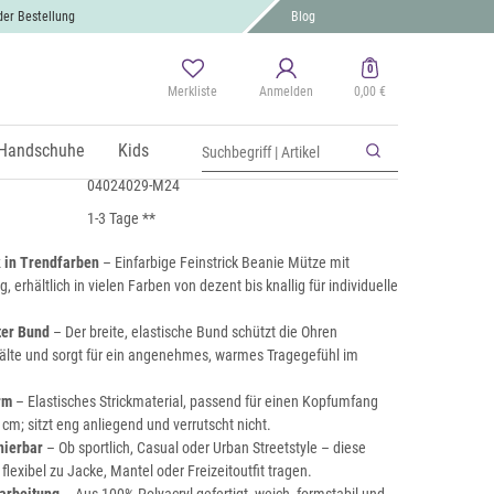
der Bestellung
Blog
0
Merkliste
Anmelden
0,00 €
ickmütze mit Krempe
 MwSt., zzgl.
Handschuhe
Versand
Kids
04024029-M24
1-3 Tage **
 in Trendfarben
– Einfarbige Feinstrick Beanie Mütze mit
 erhältlich in vielen Farben von dezent bis knallig für individuelle
ter Bund
– Der breite, elastische Bund schützt die Ohren
Kälte und sorgt für ein angenehmes, warmes Tragegefühl im
rm
– Elastisches Strickmaterial, passend für einen Kopfumfang
 cm; sitzt eng anliegend und verrutscht nicht.
nierbar
– Ob sportlich, Casual oder Urban Streetstyle – diese
 flexibel zu Jacke, Mantel oder Freizeitoutfit tragen.