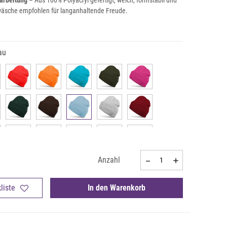
arbeitung
– Aus 100% Polyacryl gefertigt, weich, formstabil und
wäsche empfohlen für langanhaltende Freude.
au
Anzahl
liste
In den Warenkorb