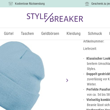
Kostenlose Rücksendung
Geschenk zu je
Winter Str
10,99 €
Gürtel
Taschen
Geldbörsen
Kleidung
Schmuck
inkl.
Artikelnummer:
Lieferzeit:
Klassischer Look
breitem Umschlag,
Styles.
Doppelt gestrick
zuverlässig vor 
Winter.
Perfekte Passfo
von ca. 54 bis 58
Vielseitig kombi
Beanie lässt sich