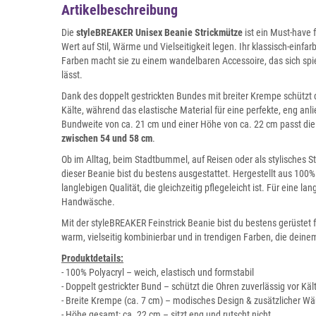
Artikelbeschreibung
Die
styleBREAKER Unisex Beanie Strickmütze
ist ein Must-have f
Wert auf Stil, Wärme und Vielseitigkeit legen. Ihr klassisch-einfa
Farben macht sie zu einem wandelbaren Accessoire, das sich spiele
lässt.
Dank des doppelt gestrickten Bundes mit breiter Krempe schützt 
Kälte, während das elastische Material für eine perfekte, eng anl
Bundweite von ca. 21 cm und einer Höhe von ca. 22 cm passt di
zwischen 54 und 58 cm
.
Ob im Alltag, beim Stadtbummel, auf Reisen oder als stylisches 
dieser Beanie bist du bestens ausgestattet. Hergestellt aus 100% 
langlebigen Qualität, die gleichzeitig pflegeleicht ist. Für eine 
Handwäsche.
Mit der styleBREAKER Feinstrick Beanie bist du bestens gerüstet 
warm, vielseitig kombinierbar und in trendigen Farben, die deinem
Produktdetails:
- 100% Polyacryl – weich, elastisch und formstabil
- Doppelt gestrickter Bund – schützt die Ohren zuverlässig vor Käl
- Breite Krempe (ca. 7 cm) – modisches Design & zusätzlicher W
- Höhe gesamt: ca. 22 cm – sitzt eng und rutscht nicht