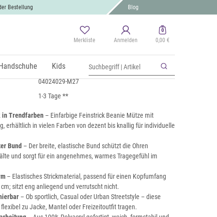
der Bestellung
Blog
0
Merkliste
Anmelden
0,00 €
ickmütze mit Krempe
 MwSt., zzgl.
Handschuhe
Versand
Kids
04024029-M27
1-3 Tage **
 in Trendfarben
– Einfarbige Feinstrick Beanie Mütze mit
 erhältlich in vielen Farben von dezent bis knallig für individuelle
ter Bund
– Der breite, elastische Bund schützt die Ohren
Kälte und sorgt für ein angenehmes, warmes Tragegefühl im
rm
– Elastisches Strickmaterial, passend für einen Kopfumfang
 cm; sitzt eng anliegend und verrutscht nicht.
nierbar
– Ob sportlich, Casual oder Urban Streetstyle – diese
 flexibel zu Jacke, Mantel oder Freizeitoutfit tragen.