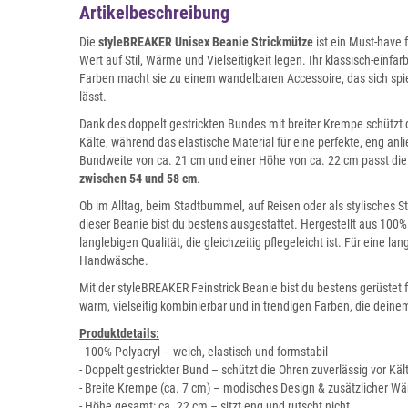
Artikelbeschreibung
Die
styleBREAKER Unisex Beanie Strickmütze
ist ein Must-have f
Wert auf Stil, Wärme und Vielseitigkeit legen. Ihr klassisch-einfa
Farben macht sie zu einem wandelbaren Accessoire, das sich spiele
lässt.
Dank des doppelt gestrickten Bundes mit breiter Krempe schützt 
Kälte, während das elastische Material für eine perfekte, eng anl
Bundweite von ca. 21 cm und einer Höhe von ca. 22 cm passt di
zwischen 54 und 58 cm
.
Ob im Alltag, beim Stadtbummel, auf Reisen oder als stylisches 
dieser Beanie bist du bestens ausgestattet. Hergestellt aus 100% 
langlebigen Qualität, die gleichzeitig pflegeleicht ist. Für eine 
Handwäsche.
Mit der styleBREAKER Feinstrick Beanie bist du bestens gerüstet 
warm, vielseitig kombinierbar und in trendigen Farben, die deinem
Produktdetails:
- 100% Polyacryl – weich, elastisch und formstabil
- Doppelt gestrickter Bund – schützt die Ohren zuverlässig vor Käl
- Breite Krempe (ca. 7 cm) – modisches Design & zusätzlicher W
- Höhe gesamt: ca. 22 cm – sitzt eng und rutscht nicht