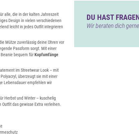
ür alle, die in der kalten Jahreszeit
DU HAST FRAGEN
rbiges Design in vielen verschiedenen
Wir beraten dich gerne
nd leicht in jedes Outfit integrieren
die Mütze zuverlässig deine Ohren vor
iegende Passform sorgt. Mit einer
e Beanie bequem für
Kopfumfänge
Statement im Streetwear Look – mit
Polyacryl, überzeugt sie mit einer
lange Lebensdauer empfehlen wir
für Herbst und Winter – kuschelig
 Outfit das gewisse Extra verleihen.
te
ärmeschutz