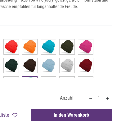
arbeitung
– Aus 100% Polyacryl gefertigt, weich, formstabil und
wäsche empfohlen für langanhaltende Freude.
Anzahl
liste
In den Warenkorb