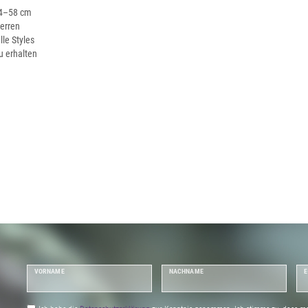
54–58 cm
Herren
lle Styles
u erhalten
VORNAME
NACHNAME
E