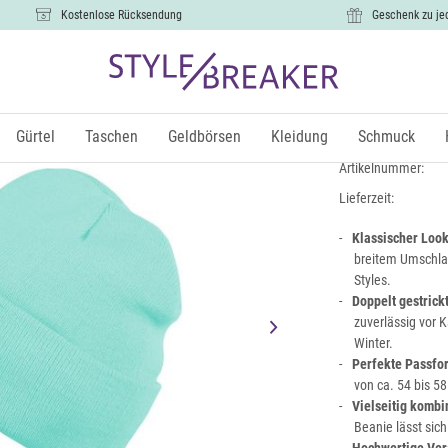
Kostenlose Rücksendung
Geschenk zu je
Winter Str
10,99 €
Gürtel
Taschen
Geldbörsen
Kleidung
Schmuck
inkl.
Artikelnummer:
Lieferzeit:
Klassischer Look
breitem Umschlag,
Styles.
Doppelt gestrick
zuverlässig vor 
Winter.
Perfekte Passfo
von ca. 54 bis 58
Vielseitig kombi
Beanie lässt sich