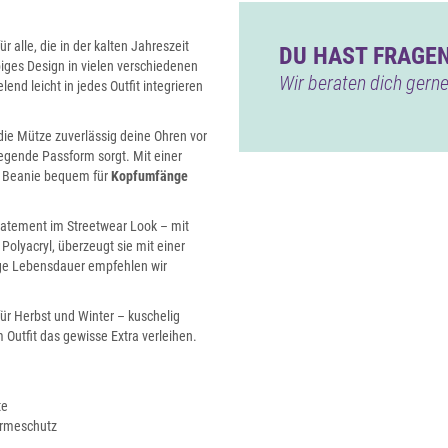
ür alle, die in der kalten Jahreszeit
DU HAST FRAGEN
rbiges Design in vielen verschiedenen
Wir beraten dich gerne
nd leicht in jedes Outfit integrieren
die Mütze zuverlässig deine Ohren vor
iegende Passform sorgt. Mit einer
e Beanie bequem für
Kopfumfänge
Statement im Streetwear Look – mit
Polyacryl, überzeugt sie mit einer
lange Lebensdauer empfehlen wir
für Herbst und Winter – kuschelig
 Outfit das gewisse Extra verleihen.
te
ärmeschutz