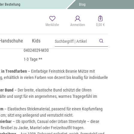
der Bestellung
Blog
0
Merkliste
Anmelden
0,00 €
ickmütze mit Krempe
 MwSt., zzgl.
Handschuhe
Versand
Kids
04024029-M30
1-3 Tage **
 in Trendfarben
– Einfarbige Feinstrick Beanie Mütze mit
 erhältlich in vielen Farben von dezent bis knallig für individuelle
ter Bund
– Der breite, elastische Bund schützt die Ohren
Kälte und sorgt für ein angenehmes, warmes Tragegefühl im
rm
– Elastisches Strickmaterial, passend für einen Kopfumfang
 cm; sitzt eng anliegend und verrutscht nicht.
nierbar
– Ob sportlich, Casual oder Urban Streetstyle – diese
 flexibel zu Jacke, Mantel oder Freizeitoutfit tragen.