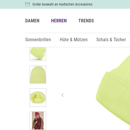
Große Auswahl an modischen Accessoires
DAMEN
HERREN
TRENDS
Damen
Hüte & Mützen
Mützen & Beanies
Sonnenbrillen
Hüte & Mützen
Schals & Tücher