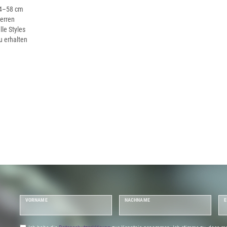
54–58 cm
Herren
lle Styles
u erhalten
VORNAME
NACHNAME
E