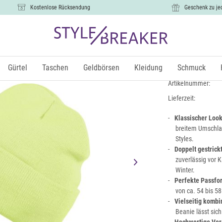
Kostenlose Rücksendung
Geschenk zu je
Winter Str
10,99 €
Gürtel
Taschen
Geldbörsen
Kleidung
Schmuck
inkl.
Artikelnummer:
Lieferzeit:
Klassischer Look
breitem Umschlag,
Styles.
Doppelt gestrick
zuverlässig vor 
Winter.
Perfekte Passfo
von ca. 54 bis 58
Vielseitig kombi
Beanie lässt sich