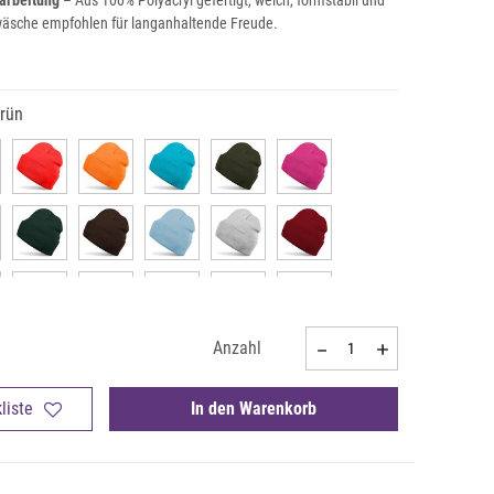
arbeitung
– Aus 100% Polyacryl gefertigt, weich, formstabil und
wäsche empfohlen für langanhaltende Freude.
grün
Anzahl
liste
In den Warenkorb