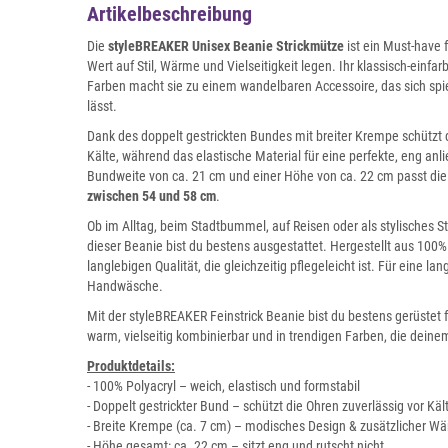
Artikelbeschreibung
Die
styleBREAKER Unisex Beanie Strickmütze
ist ein Must-have f
Wert auf Stil, Wärme und Vielseitigkeit legen. Ihr klassisch-einfa
Farben macht sie zu einem wandelbaren Accessoire, das sich spiele
lässt.
Dank des doppelt gestrickten Bundes mit breiter Krempe schützt 
Kälte, während das elastische Material für eine perfekte, eng anl
Bundweite von ca. 21 cm und einer Höhe von ca. 22 cm passt di
zwischen 54 und 58 cm
.
Ob im Alltag, beim Stadtbummel, auf Reisen oder als stylisches 
dieser Beanie bist du bestens ausgestattet. Hergestellt aus 100% 
langlebigen Qualität, die gleichzeitig pflegeleicht ist. Für eine 
Handwäsche.
Mit der styleBREAKER Feinstrick Beanie bist du bestens gerüstet 
warm, vielseitig kombinierbar und in trendigen Farben, die deinem
Produktdetails:
- 100% Polyacryl – weich, elastisch und formstabil
- Doppelt gestrickter Bund – schützt die Ohren zuverlässig vor Käl
- Breite Krempe (ca. 7 cm) – modisches Design & zusätzlicher W
- Höhe gesamt: ca. 22 cm – sitzt eng und rutscht nicht