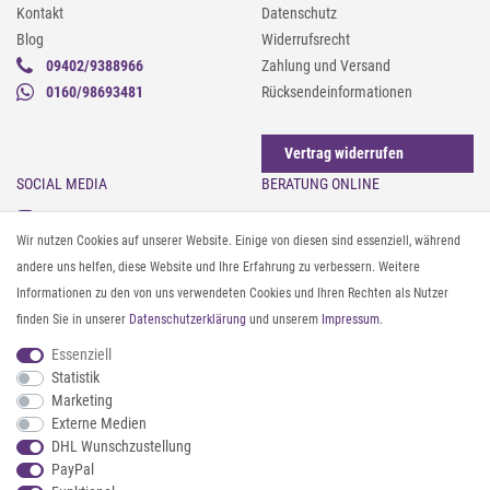
Kontakt
Datenschutz
Blog
Widerrufsrecht
09402/9388966
Zahlung und Versand
0160/98693481
Rücksendeinformationen
Vertrag widerrufen
SOCIAL MEDIA
BERATUNG ONLINE
Instagram
Gürtel messen & kürzen
Wir nutzen Cookies auf unserer Website. Einige von diesen sind essenziell, während
Facebook
Sonnenbrillen & UV-Schutz
andere uns helfen, diese Website und Ihre Erfahrung zu verbessern. Weitere
Pinterest
Textilpflege
Informationen zu den von uns verwendeten Cookies und Ihren Rechten als Nutzer
Twitter
Textil- und Material-Guide
finden Sie in unserer
Daten­schutz­erklärung
und unserem
Impressum
.
Youtube
Geldbörse richtig organisieren
Threads
Pflegeanleitung für Caps
Essenziell
Statistik
Marketing
ZAHLUNG & VERSAND
Externe Medien
DHL Wunschzustellung
PayPal