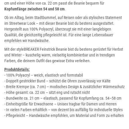
cm und einer Höhe von ca. 22 cm passt die Beanie bequem für
Kopfumfänge zwischen 54 und 58 cm
.
Ob im Alltag, beim Stadtbummel, auf Reisen oder als stylisches Statement
im Streetwear Look – mit dieser Beanie bist du bestens ausgestattet.
Hergestellt aus 100% Polyacryl, überzeugt sie mit einer langlebigen
Qualität, die gleichzeitig pflegeleicht ist. Für eine lange Lebensdauer
empfehlen wir Handwäsche.
Mit der styleBREAKER Feinstrick Beanie bist du bestens gerüstet für Herbst
und Winter – kuschelig warm, vielseitig kombinierbar und in trendigen
Farben, die deinem Outfit das gewisse Extra verleihen.
Produktdetails:
- 100% Polyacryl – weich, elastisch und formstabil
- Doppelt gestrickter Bund – schützt die Ohren zuverlässig vor Kälte
- Breite Krempe (ca. 7 cm) – modisches Design & zusätzlicher Wärmeschutz
- Höhe gesamt: ca. 22 cm – sitzt eng und rutscht nicht
- Bundweite ca. 21 cm – elastisch, passend für Kopfumfang ca. 54–58 cm
- Einheitsgröße für Erwachsene – Unisex tragbar für Damen und Herren
- In vielen Farben erhältlich – von dezent bis auffällig für individuelle Styles
- Pflegeleicht – Handwäsche empfohlen, um Material und Form zu erhalten