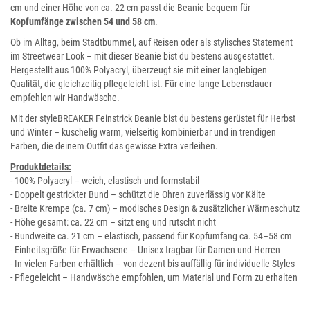
cm und einer Höhe von ca. 22 cm passt die Beanie bequem für
Kopfumfänge zwischen 54 und 58 cm
.
Ob im Alltag, beim Stadtbummel, auf Reisen oder als stylisches Statement
im Streetwear Look – mit dieser Beanie bist du bestens ausgestattet.
Hergestellt aus 100% Polyacryl, überzeugt sie mit einer langlebigen
Qualität, die gleichzeitig pflegeleicht ist. Für eine lange Lebensdauer
empfehlen wir Handwäsche.
Mit der styleBREAKER Feinstrick Beanie bist du bestens gerüstet für Herbst
und Winter – kuschelig warm, vielseitig kombinierbar und in trendigen
Farben, die deinem Outfit das gewisse Extra verleihen.
Produktdetails:
- 100% Polyacryl – weich, elastisch und formstabil
- Doppelt gestrickter Bund – schützt die Ohren zuverlässig vor Kälte
- Breite Krempe (ca. 7 cm) – modisches Design & zusätzlicher Wärmeschutz
- Höhe gesamt: ca. 22 cm – sitzt eng und rutscht nicht
- Bundweite ca. 21 cm – elastisch, passend für Kopfumfang ca. 54–58 cm
- Einheitsgröße für Erwachsene – Unisex tragbar für Damen und Herren
- In vielen Farben erhältlich – von dezent bis auffällig für individuelle Styles
- Pflegeleicht – Handwäsche empfohlen, um Material und Form zu erhalten