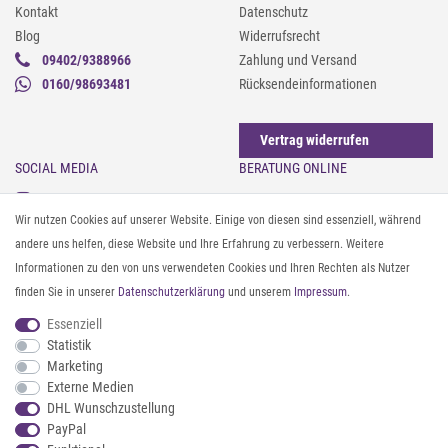
Kontakt
Datenschutz
Blog
Widerrufsrecht
09402/9388966
Zahlung und Versand
0160/98693481
Rücksendeinformationen
Vertrag widerrufen
SOCIAL MEDIA
BERATUNG ONLINE
Instagram
Gürtel messen & kürzen
Wir nutzen Cookies auf unserer Website. Einige von diesen sind essenziell, während
Facebook
Sonnenbrillen & UV-Schutz
andere uns helfen, diese Website und Ihre Erfahrung zu verbessern. Weitere
Pinterest
Textilpflege
Informationen zu den von uns verwendeten Cookies und Ihren Rechten als Nutzer
Twitter
Textil- und Material-Guide
finden Sie in unserer
Daten­schutz­erklärung
und unserem
Impressum
.
Youtube
Geldbörse richtig organisieren
Threads
Pflegeanleitung für Caps
Essenziell
Statistik
Marketing
ZAHLUNG & VERSAND
Externe Medien
DHL Wunschzustellung
PayPal