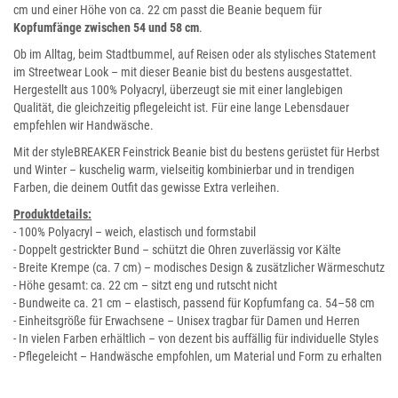
cm und einer Höhe von ca. 22 cm passt die Beanie bequem für
Kopfumfänge zwischen 54 und 58 cm
.
Ob im Alltag, beim Stadtbummel, auf Reisen oder als stylisches Statement
im Streetwear Look – mit dieser Beanie bist du bestens ausgestattet.
Hergestellt aus 100% Polyacryl, überzeugt sie mit einer langlebigen
Qualität, die gleichzeitig pflegeleicht ist. Für eine lange Lebensdauer
empfehlen wir Handwäsche.
Mit der styleBREAKER Feinstrick Beanie bist du bestens gerüstet für Herbst
und Winter – kuschelig warm, vielseitig kombinierbar und in trendigen
Farben, die deinem Outfit das gewisse Extra verleihen.
Produktdetails:
- 100% Polyacryl – weich, elastisch und formstabil
- Doppelt gestrickter Bund – schützt die Ohren zuverlässig vor Kälte
- Breite Krempe (ca. 7 cm) – modisches Design & zusätzlicher Wärmeschutz
- Höhe gesamt: ca. 22 cm – sitzt eng und rutscht nicht
- Bundweite ca. 21 cm – elastisch, passend für Kopfumfang ca. 54–58 cm
- Einheitsgröße für Erwachsene – Unisex tragbar für Damen und Herren
- In vielen Farben erhältlich – von dezent bis auffällig für individuelle Styles
- Pflegeleicht – Handwäsche empfohlen, um Material und Form zu erhalten