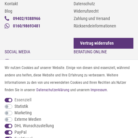
Kontakt
Datenschutz
Blog
Widerrufsrecht
09402/9388966
Zahlung und Versand
0160/98693481
Rücksendeinformationen
Vertrag widerrufen
SOCIAL MEDIA
BERATUNG ONLINE
Instagram
Gürtel messen & kürzen
Wir nutzen Cookies auf unserer Website. Einige von diesen sind essenziell, während
Facebook
Sonnenbrillen & UV-Schutz
andere uns helfen, diese Website und Ihre Erfahrung zu verbessern. Weitere
Pinterest
Textilpflege
Informationen zu den von uns verwendeten Cookies und Ihren Rechten als Nutzer
Twitter
Textil- und Material-Guide
finden Sie in unserer
Daten­schutz­erklärung
und unserem
Impressum
.
Youtube
Geldbörse richtig organisieren
Threads
Pflegeanleitung für Caps
Essenziell
Statistik
Marketing
ZAHLUNG & VERSAND
Externe Medien
DHL Wunschzustellung
PayPal