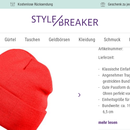
Kostenlose Rücksendung
Geschenk zu je
Kinder Str
9,99 €
Gürtel
Taschen
Geldbörsen
Kleidung
Schmuck
inkl. Mw
Artikelnummer:
Lieferzeit:
Klassische Einfar
Angenehmer Trage
gestrickten Bund
Gute Passform dur
Ohren perfekt vo
Einheitsgröße für
Bundweite: ca. 19
6,5 cm
mehr lesen