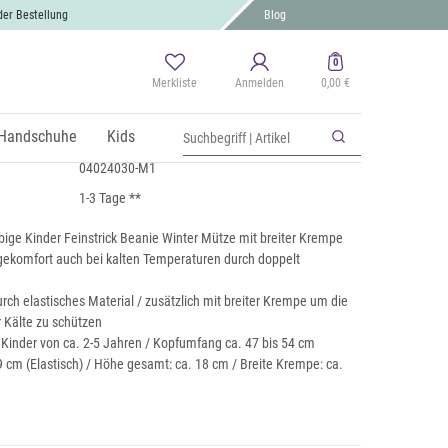
der Bestellung
Blog
0
Merkliste
Anmelden
0,00 €
ickmütze mit Krempe
St., zzgl.
Handschuhe
Versand
Kids
04024030-M1
1-3 Tage **
bige Kinder Feinstrick Beanie Winter Mütze mit breiter Krempe
komfort auch bei kalten Temperaturen durch doppelt
ch elastisches Material / zusätzlich mit breiter Krempe um die
r Kälte zu schützen
 Kinder von ca. 2-5 Jahren / Kopfumfang ca. 47 bis 54 cm
 cm (Elastisch) / Höhe gesamt: ca. 18 cm / Breite Krempe: ca.