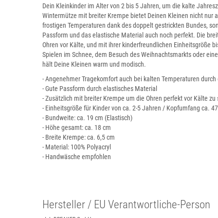
Dein Kleinkinder im Alter von 2 bis 5 Jahren, um die kalte Jahresz
Wintermütze mit breiter Krempe bietet Deinen Kleinen nicht nu
frostigen Temperaturen dank des doppelt gestrickten Bundes, son
Passform und das elastische Material auch noch perfekt. Die bre
Ohren vor Kälte, und mit ihrer kinderfreundlichen Einheitsgröße b
Spielen im Schnee, dem Besuch des Weihnachtsmarkts oder eine
hält Deine Kleinen warm und modisch.
- Angenehmer Tragekomfort auch bei kalten Temperaturen durch 
- Gute Passform durch elastisches Material
- Zusätzlich mit breiter Krempe um die Ohren perfekt vor Kälte zu
- Einheitsgröße für Kinder von ca. 2-5 Jahren / Kopfumfang ca. 4
- Bundweite: ca. 19 cm (Elastisch)
- Höhe gesamt: ca. 18 cm
- Breite Krempe: ca. 6,5 cm
- Material: 100% Polyacryl
- Handwäsche empfohlen
Hersteller / EU Verantwortliche-Person