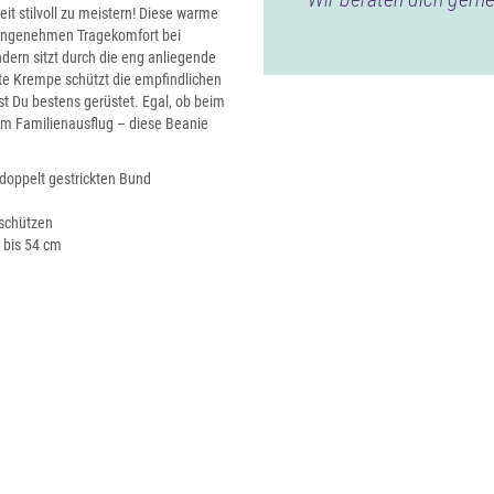
eit stilvoll zu meistern! Diese warme
r angenehmen Tragekomfort bei
dern sitzt durch die eng anliegende
ite Krempe schützt die empfindlichen
ist Du bestens gerüstet. Egal, ob beim
m Familienausflug – diese Beanie
doppelt gestrickten Bund
 schützen
7 bis 54 cm