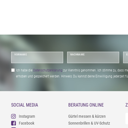
VORNAME
NACHNAME
E
Ich habe die
Daten­schutz­erklärung
zur Kenntnis genommen. Ich stimme zu, dass me
erhoben und gespeichert werden. Hinweis: Du kannst deine Einwilligung jederzeit fu
SOCIAL MEDIA
BERATUNG ONLINE
Z
Instagram
Gürtel messen & kürzen
Facebook
Sonnenbrillen & UV-Schutz