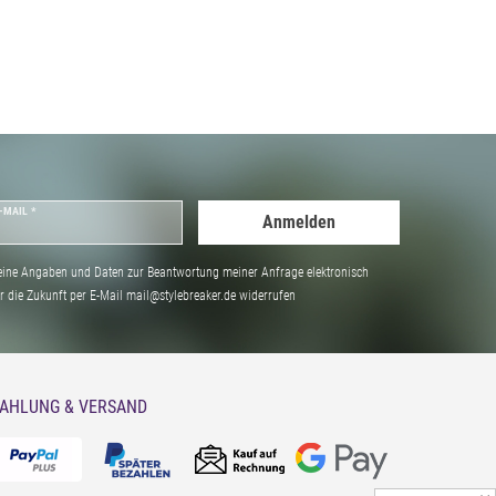
-MAIL *
Anmelden
ine Angaben und Daten zur Beantwortung meiner Anfrage elektronisch
̈r die Zukunft per E-Mail mail@stylebreaker.de widerrufen
AHLUNG & VERSAND