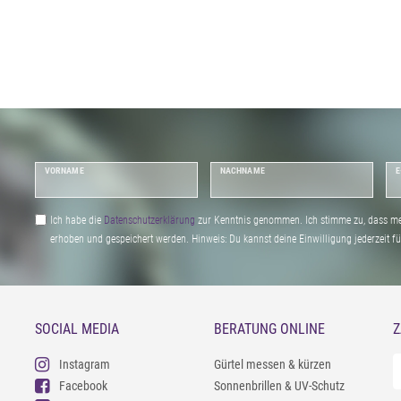
VORNAME
NACHNAME
E
Ich habe die
Daten­schutz­erklärung
zur Kenntnis genommen. Ich stimme zu, dass me
erhoben und gespeichert werden. Hinweis: Du kannst deine Einwilligung jederzeit fu
SOCIAL MEDIA
BERATUNG ONLINE
Z
Instagram
Gürtel messen & kürzen
Facebook
Sonnenbrillen & UV-Schutz