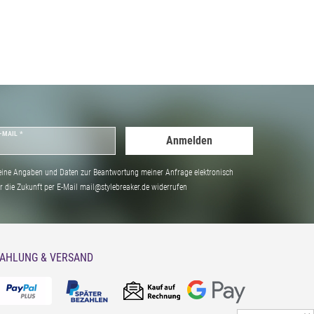
-MAIL *
Anmelden
ine Angaben und Daten zur Beantwortung meiner Anfrage elektronisch
̈r die Zukunft per E-Mail mail@stylebreaker.de widerrufen
AHLUNG & VERSAND