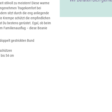
eit stilvoll zu meistern! Diese warme
r angenehmen Tragekomfort bei
dern sitzt durch die eng anliegende
ite Krempe schützt die empfindlichen
ist Du bestens gerüstet. Egal, ob beim
m Familienausflug – diese Beanie
doppelt gestrickten Bund
 schützen
7 bis 54 cm