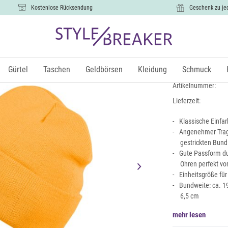
Kostenlose Rücksendung
Geschenk zu je
Kinder Str
9,99 €
Gürtel
Taschen
Geldbörsen
Kleidung
Schmuck
inkl. Mw
Artikelnummer:
Lieferzeit:
Klassische Einfar
Angenehmer Trage
gestrickten Bund
Gute Passform dur
Ohren perfekt vo
Einheitsgröße für
Bundweite: ca. 19
6,5 cm
mehr lesen