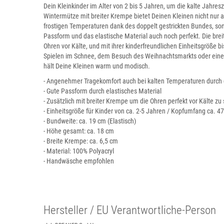
Dein Kleinkinder im Alter von 2 bis 5 Jahren, um die kalte Jahresz
Wintermütze mit breiter Krempe bietet Deinen Kleinen nicht nu
frostigen Temperaturen dank des doppelt gestrickten Bundes, son
Passform und das elastische Material auch noch perfekt. Die bre
Ohren vor Kälte, und mit ihrer kinderfreundlichen Einheitsgröße b
Spielen im Schnee, dem Besuch des Weihnachtsmarkts oder eine
hält Deine Kleinen warm und modisch.
- Angenehmer Tragekomfort auch bei kalten Temperaturen durch 
- Gute Passform durch elastisches Material
- Zusätzlich mit breiter Krempe um die Ohren perfekt vor Kälte zu
- Einheitsgröße für Kinder von ca. 2-5 Jahren / Kopfumfang ca. 4
- Bundweite: ca. 19 cm (Elastisch)
- Höhe gesamt: ca. 18 cm
- Breite Krempe: ca. 6,5 cm
- Material: 100% Polyacryl
- Handwäsche empfohlen
Hersteller / EU Verantwortliche-Person