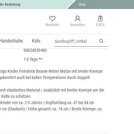
der Bestellung
Blog
0
Merkliste
Anmelden
0,00 €
ickmütze mit Krempe
St., zzgl.
Handschuhe
Versand
Kids
04024030-M6
1-3 Tage **
bige Kinder Feinstrick Beanie Winter Mütze mit breiter Krempe
komfort auch bei kalten Temperaturen durch doppelt
ch elastisches Material / zusätzlich mit breiter Krempe um die
r Kälte zu schützen
 Kinder von ca. 2-5 Jahren / Kopfumfang ca. 47 bis 54 cm
 cm (Elastisch) / Höhe gesamt: ca. 18 cm / Breite Krempe: ca.