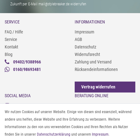
Zukunft per E-Mail mail@stylebreaker.de widerrufen
SERVICE
INFORMATIONEN
FAQ / Hilfe
Impressum
Service
AGB
Kontakt
Datenschutz
Blog
Widerrufsrecht
09402/9388966
Zahlung und Versand
0160/98693481
Rücksendeinformationen
Vertrag widerrufen
SOCIAL MEDIA
BERATUNG ONLINE
Instagram
Gürtel messen & kürzen
Wir nutzen Cookies auf unserer Website. Einige von diesen sind essenziell, während
Facebook
Sonnenbrillen & UV-Schutz
andere uns helfen, diese Website und Ihre Erfahrung zu verbessern. Weitere
Pinterest
Textilpflege
Informationen zu den von uns verwendeten Cookies und Ihren Rechten als Nutzer
Twitter
Textil- und Material-Guide
finden Sie in unserer
Daten­schutz­erklärung
und unserem
Impressum
.
Youtube
Geldbörse richtig organisieren