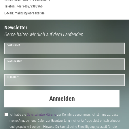
Telefon: +49 9402/9388966
E-Mail: mail@stylebreaker.de
Newsletter
Gerne halten wir dich auf dem Laufenden
VORNAME
NACHNAME
E-MAIL *
Anmelden
Ich habe die
Daten­schutz­erklärung
zur Kenntnis genommen. Ich stimme zu, dass
meine Angaben und Daten zur Beantwortung meiner Anfrage elektronisch erhoben
und gespeichert werden. Hinweis: Du kannst deine Einwilligung jederzeit für die