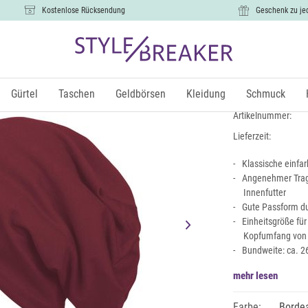
Kostenlose Rücksendung
Geschenk zu je
Unifarbene
11,99 €
Gürtel
Taschen
Geldbörsen
Kleidung
Schmuck
inkl.
Artikelnummer:
Lieferzeit:
Klassische einfa
Angenehmer Trag
Innenfutter
Gute Passform du
Einheitsgröße fü
Kopfumfang von
Bundweite: ca. 2
mehr lesen
Farbe:
Borde