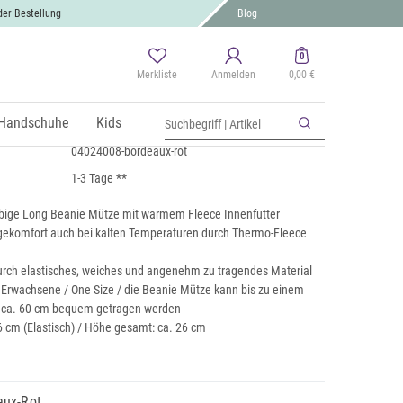
der Bestellung
Blog
0
Merkliste
Anmelden
0,00 €
 Beanie Mütze mit Fleece
 MwSt., zzgl.
Handschuhe
Versand
Kids
04024008-bordeaux-rot
1-3 Tage **
rbige Long Beanie Mütze mit warmem Fleece Innenfutter
ekomfort auch bei kalten Temperaturen durch Thermo-Fleece
rch elastisches, weiches und angenehm zu tragendes Material
r Erwachsene / One Size / die Beanie Mütze kann bis zu einem
 ca. 60 cm bequem getragen werden
6 cm (Elastisch) / Höhe gesamt: ca. 26 cm
aux-Rot