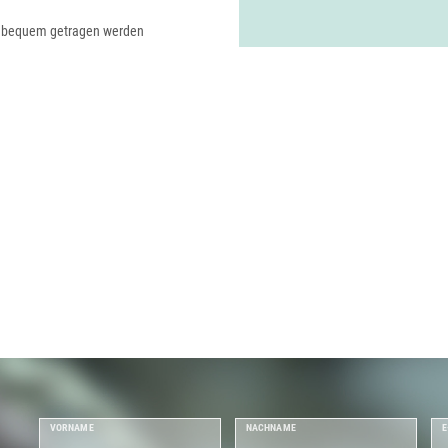
m bequem getragen werden
VORNAME
NACHNAME
E