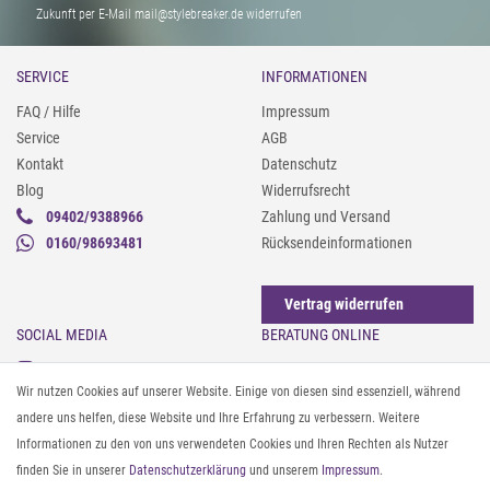
Zukunft per E-Mail mail@stylebreaker.de widerrufen
SERVICE
INFORMATIONEN
FAQ / Hilfe
Impressum
Service
AGB
Kontakt
Datenschutz
Blog
Widerrufsrecht
09402/9388966
Zahlung und Versand
0160/98693481
Rücksendeinformationen
Vertrag widerrufen
SOCIAL MEDIA
BERATUNG ONLINE
Instagram
Gürtel messen & kürzen
Wir nutzen Cookies auf unserer Website. Einige von diesen sind essenziell, während
Facebook
Sonnenbrillen & UV-Schutz
andere uns helfen, diese Website und Ihre Erfahrung zu verbessern. Weitere
Pinterest
Textilpflege
Informationen zu den von uns verwendeten Cookies und Ihren Rechten als Nutzer
Twitter
Textil- und Material-Guide
finden Sie in unserer
Daten­schutz­erklärung
und unserem
Impressum
.
Youtube
Geldbörse richtig organisieren