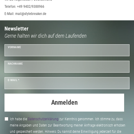
Telefon: +49 9402/9388966
E-Mail: mail@stylebreaker.de
Newsletter
Gerne halten wir dich auf dem Laufenden
VORNAME
NACHNAME
E-MAIL *
Anmelden
Ich habe die
Daten­schutz­erklärung
zur Kenntnis genommen. Ich stimme zu, dass
meine Angaben und Daten zur Beantwortung meiner Anfrage elektronisch erhoben
und gespeichert werden. Hinweis: Du kannst deine Einwilligung jederzeit für die