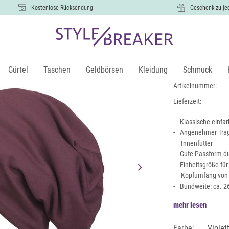
Kostenlose Rücksendung
Geschenk zu je
Unifarbene
11,99 €
Gürtel
Taschen
Geldbörsen
Kleidung
Schmuck
inkl.
Artikelnummer:
Lieferzeit:
Klassische einfa
Angenehmer Trag
Innenfutter
Gute Passform du
Einheitsgröße fü
Kopfumfang von
Bundweite: ca. 2
mehr lesen
Farbe:
Violet