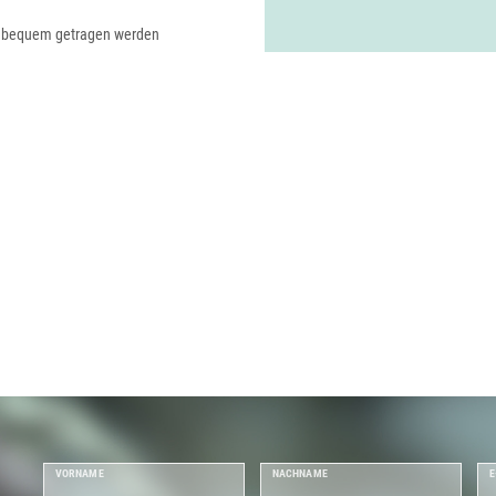
m bequem getragen werden
VORNAME
NACHNAME
E