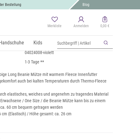
der Bestellung
Blog
0
Merkliste
Anmelden
0,00 €
 Beanie Mütze mit Fleece
 MwSt., zzgl.
Handschuhe
Versand
Kids
04024008-violett
1-3 Tage **
rbige Long Beanie Mütze mit warmem Fleece Innenfutter
ekomfort auch bei kalten Temperaturen durch Thermo-Fleece
rch elastisches, weiches und angenehm zu tragendes Material
r Erwachsene / One Size / die Beanie Mütze kann bis zu einem
 ca. 60 cm bequem getragen werden
6 cm (Elastisch) / Höhe gesamt: ca. 26 cm
t