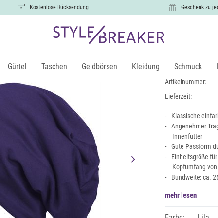
Kostenlose Rücksendung
Geschenk zu je
Unifarbene
11,99 €
Gürtel
Taschen
Geldbörsen
Kleidung
Schmuck
inkl.
Artikelnummer:
Lieferzeit:
Klassische einfa
Angenehmer Trag
Innenfutter
Gute Passform du
Einheitsgröße fü
Kopfumfang von
Bundweite: ca. 2
mehr lesen
Farbe:
Lila