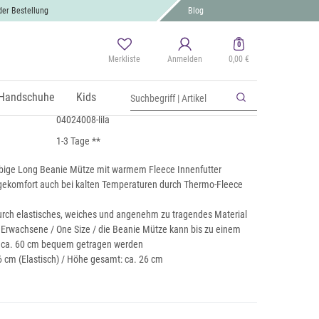
der Bestellung
Blog
0
Merkliste
Anmelden
0,00 €
 Beanie Mütze mit Fleece
 MwSt., zzgl.
Handschuhe
Versand
Kids
04024008-lila
1-3 Tage **
rbige Long Beanie Mütze mit warmem Fleece Innenfutter
ekomfort auch bei kalten Temperaturen durch Thermo-Fleece
rch elastisches, weiches und angenehm zu tragendes Material
r Erwachsene / One Size / die Beanie Mütze kann bis zu einem
 ca. 60 cm bequem getragen werden
6 cm (Elastisch) / Höhe gesamt: ca. 26 cm