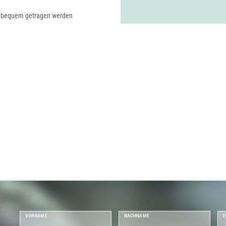
m bequem getragen werden
VORNAME
NACHNAME
E