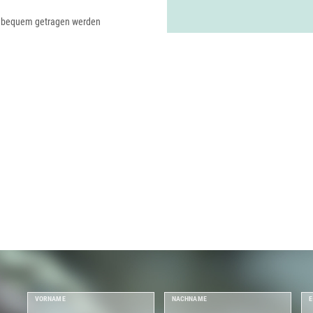
m bequem getragen werden
VORNAME
NACHNAME
E