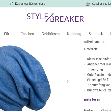
Kostenlose Rücksendung
Geschenk zu je
Unifarbene
11,99 €
Gürtel
Taschen
Geldbörsen
Kleidung
Schmuck
inkl.
Artikelnummer:
Lieferzeit:
Klassische einfa
Angenehmer Trag
Innenfutter
Gute Passform du
Einheitsgröße fü
Kopfumfang von
Bundweite: ca. 2
mehr lesen
Farbe:
Blau m