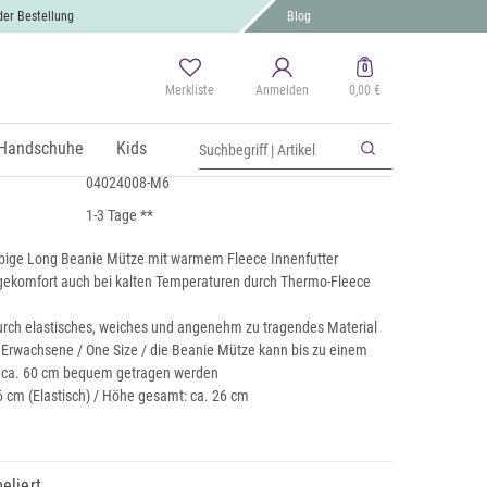
der Bestellung
Blog
0
Merkliste
Anmelden
0,00 €
 Beanie Mütze mit Fleece
 MwSt., zzgl.
Handschuhe
Versand
Kids
04024008-M6
1-3 Tage **
rbige Long Beanie Mütze mit warmem Fleece Innenfutter
ekomfort auch bei kalten Temperaturen durch Thermo-Fleece
rch elastisches, weiches und angenehm zu tragendes Material
r Erwachsene / One Size / die Beanie Mütze kann bis zu einem
 ca. 60 cm bequem getragen werden
6 cm (Elastisch) / Höhe gesamt: ca. 26 cm
eliert