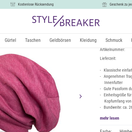
Kostenlose Rücksendung
Geschenk zu je
Unifarbene
11,99 €
Gürtel
Taschen
Geldbörsen
Kleidung
Schmuck
inkl.
Artikelnummer:
Lieferzeit:
Klassische einfa
Angenehmer Trag
Innenfutter
Gute Passform du
Einheitsgröße fü
Kopfumfang von
Bundweite: ca. 2
mehr lesen
Farbe:
Himbee