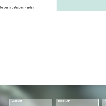
m bequem getragen werden
VORNAME
NACHNAME
E