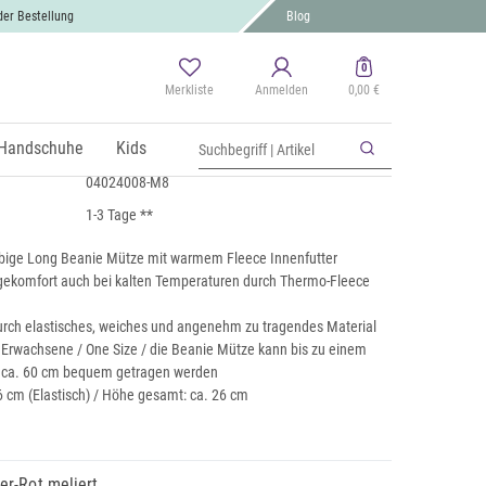
der Bestellung
Blog
0
Merkliste
Anmelden
0,00 €
 Beanie Mütze mit Fleece
 MwSt., zzgl.
Handschuhe
Versand
Kids
04024008-M8
1-3 Tage **
rbige Long Beanie Mütze mit warmem Fleece Innenfutter
ekomfort auch bei kalten Temperaturen durch Thermo-Fleece
rch elastisches, weiches und angenehm zu tragendes Material
r Erwachsene / One Size / die Beanie Mütze kann bis zu einem
 ca. 60 cm bequem getragen werden
6 cm (Elastisch) / Höhe gesamt: ca. 26 cm
r-Rot meliert