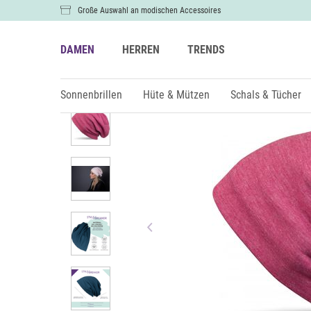
Große Auswahl an modischen Accessoires
DAMEN
HERREN
TRENDS
Damen
Hüte & Mützen
Mützen & Beanies
Sonnenbrillen
Hüte & Mützen
Schals & Tücher