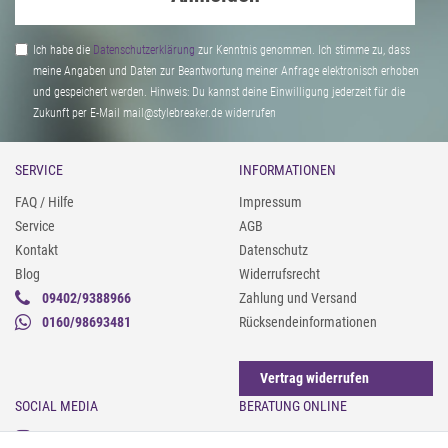
Ich habe die
Daten­schutz­erklärung
zur Kenntnis genommen. Ich stimme zu, dass
meine Angaben und Daten zur Beantwortung meiner Anfrage elektronisch erhoben
und gespeichert werden. Hinweis: Du kannst deine Einwilligung jederzeit für die
Zukunft per E-Mail mail@stylebreaker.de widerrufen
SERVICE
INFORMATIONEN
FAQ / Hilfe
Impressum
Service
AGB
Kontakt
Datenschutz
Blog
Widerrufsrecht
09402/9388966
Zahlung und Versand
0160/98693481
Rücksendeinformationen
Vertrag widerrufen
SOCIAL MEDIA
BERATUNG ONLINE
Instagram
Gürtel messen & kürzen