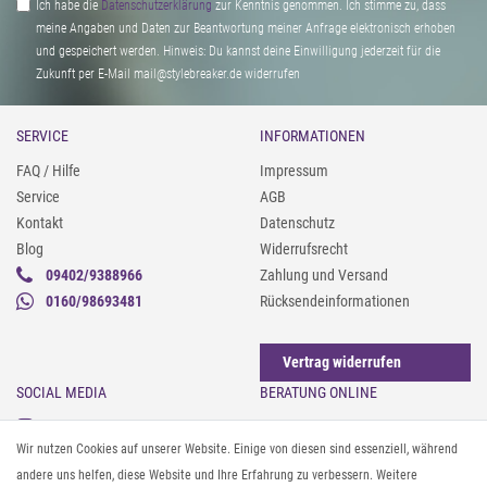
Ich habe die
Daten­schutz­erklärung
zur Kenntnis genommen. Ich stimme zu, dass
meine Angaben und Daten zur Beantwortung meiner Anfrage elektronisch erhoben
und gespeichert werden. Hinweis: Du kannst deine Einwilligung jederzeit für die
Zukunft per E-Mail mail@stylebreaker.de widerrufen
SERVICE
INFORMATIONEN
FAQ / Hilfe
Impressum
Service
AGB
Kontakt
Datenschutz
Blog
Widerrufsrecht
09402/9388966
Zahlung und Versand
0160/98693481
Rücksendeinformationen
Vertrag widerrufen
SOCIAL MEDIA
BERATUNG ONLINE
Instagram
Gürtel messen & kürzen
Wir nutzen Cookies auf unserer Website. Einige von diesen sind essenziell, während
Facebook
Sonnenbrillen & UV-Schutz
andere uns helfen, diese Website und Ihre Erfahrung zu verbessern. Weitere
Pinterest
Textilpflege