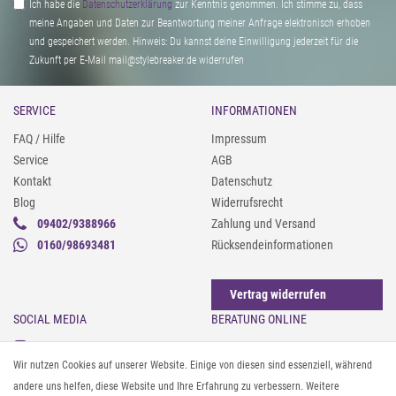
Ich habe die
Daten­schutz­erklärung
zur Kenntnis genommen. Ich stimme zu, dass
meine Angaben und Daten zur Beantwortung meiner Anfrage elektronisch erhoben
und gespeichert werden. Hinweis: Du kannst deine Einwilligung jederzeit für die
Zukunft per E-Mail mail@stylebreaker.de widerrufen
SERVICE
INFORMATIONEN
FAQ / Hilfe
Impressum
Service
AGB
Kontakt
Datenschutz
Blog
Widerrufsrecht
09402/9388966
Zahlung und Versand
0160/98693481
Rücksendeinformationen
Vertrag widerrufen
SOCIAL MEDIA
BERATUNG ONLINE
Instagram
Gürtel messen & kürzen
Wir nutzen Cookies auf unserer Website. Einige von diesen sind essenziell, während
Facebook
Sonnenbrillen & UV-Schutz
andere uns helfen, diese Website und Ihre Erfahrung zu verbessern. Weitere
Pinterest
Textilpflege