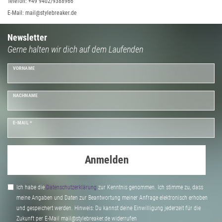
Telefon: +49 9402/9388966
E-Mail: mail@stylebreaker.de
Newsletter
Gerne halten wir dich auf dem Laufenden
VORNAME
NACHNAME
E-MAIL *
Anmelden
Ich habe die
Daten­schutz­erklärung
zur Kenntnis genommen. Ich stimme zu, dass
meine Angaben und Daten zur Beantwortung meiner Anfrage elektronisch erhoben
und gespeichert werden. Hinweis: Du kannst deine Einwilligung jederzeit für die
Zukunft per E-Mail mail@stylebreaker.de widerrufen