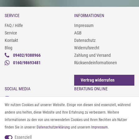
SERVICE
INFORMATIONEN
FAQ / Hilfe
Impressum
Service
AGB
Kontakt
Datenschutz
Blog
Widerrufsrecht
09402/9388966
Zahlung und Versand
0160/98693481
Rücksendeinformationen
Vertrag widerrufen
SOCIAL MEDIA
BERATUNG ONLINE
Instagram
Gürtel messen & kürzen
Wir nutzen Cookies auf unserer Website. Einige von diesen sind essenziell, während
Facebook
Sonnenbrillen & UV-Schutz
andere uns helfen, diese Website und Ihre Erfahrung zu verbessern. Weitere
Pinterest
Textilpflege
Informationen zu den von uns verwendeten Cookies und Ihren Rechten als Nutzer
Twitter
Textil- und Material-Guide
finden Sie in unserer
Daten­schutz­erklärung
und unserem
Impressum
.
Youtube
Geldbörse richtig organisieren
Threads
Pflegeanleitung für Caps
Essenziell