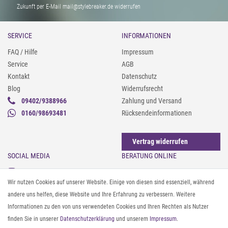
Zukunft per E-Mail mail@stylebreaker.de widerrufen
SERVICE
INFORMATIONEN
FAQ / Hilfe
Impressum
Service
AGB
Kontakt
Datenschutz
Blog
Widerrufsrecht
09402/9388966
Zahlung und Versand
0160/98693481
Rücksendeinformationen
Vertrag widerrufen
SOCIAL MEDIA
BERATUNG ONLINE
Instagram
Gürtel messen & kürzen
Wir nutzen Cookies auf unserer Website. Einige von diesen sind essenziell, während
Facebook
Sonnenbrillen & UV-Schutz
andere uns helfen, diese Website und Ihre Erfahrung zu verbessern. Weitere
Pinterest
Textilpflege
Informationen zu den von uns verwendeten Cookies und Ihren Rechten als Nutzer
Twitter
Textil- und Material-Guide
finden Sie in unserer
Daten­schutz­erklärung
und unserem
Impressum
.
Youtube
Geldbörse richtig organisieren