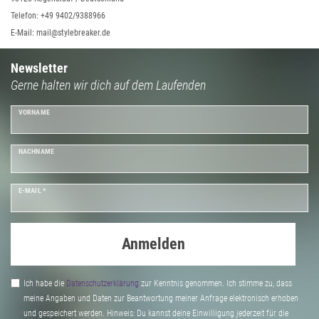
Telefon: +49 9402/9388966
E-Mail: mail@stylebreaker.de
Newsletter
Gerne halten wir dich auf dem Laufenden
VORNAME
NACHNAME
E-MAIL *
Anmelden
Ich habe die
Daten­schutz­erklärung
zur Kenntnis genommen. Ich stimme zu, dass
meine Angaben und Daten zur Beantwortung meiner Anfrage elektronisch erhoben
und gespeichert werden. Hinweis: Du kannst deine Einwilligung jederzeit für die