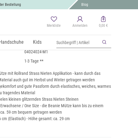
der Bestellung
Blog
0
Merkliste
Anmelden
0,00 €
Strass Nieten
St., zzgl.
Handschuhe
Versand
Kids
04024024-M1
1-3 Tage **
ze mit Rollrand Strass Nieten Applikation - kann durch das
aterial auch gut im Herbst und Winter getragen werden
komfort und gute Passform durch elastisches, weiches, warmes
 tragendes Material
ielen kleinen glitzernden Strass Nieten Steinen
r Erwachsene / One Size - die Beanie Mütze kann bis zu einem
 ca. 59 cm bequem getragen werden
6 cm (Elastisch) - Höhe gesamt: ca. 29 cm