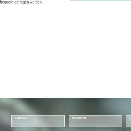
m bequem getragen werden
VORNAME
NACHNAME
E