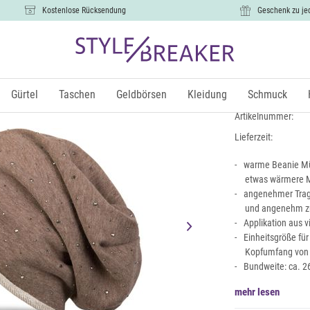
Kostenlose Rücksendung
Geschenk zu je
Beanie mit 
8,99 €
Gürtel
Taschen
Geldbörsen
Kleidung
Schmuck
inkl. Mw
Artikelnummer:
Lieferzeit:
warme Beanie Müt
etwas wärmere M
angenehmer Trage
und angenehm zu
Applikation aus v
Einheitsgröße fü
Kopfumfang von
Bundweite: ca. 2
mehr lesen