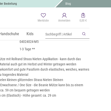
der Bestellung
Blog
0
Merkliste
Anmelden
0,00 €
Strass Nieten
St., zzgl.
Handschuhe
Versand
Kids
04024024-M5
1-3 Tage **
ze mit Rollrand Strass Nieten Applikation - kann durch das
aterial auch gut im Herbst und Winter getragen werden
komfort und gute Passform durch elastisches, weiches, warmes
 tragendes Material
ielen kleinen glitzernden Strass Nieten Steinen
r Erwachsene / One Size - die Beanie Mütze kann bis zu einem
 ca. 59 cm bequem getragen werden
6 cm (Elastisch) - Höhe gesamt: ca. 29 cm