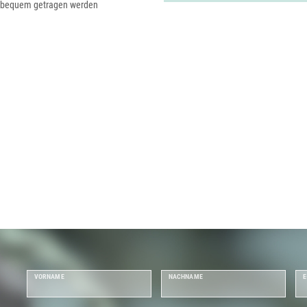
m bequem getragen werden
VORNAME
NACHNAME
E