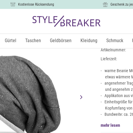
Kostenlose Rücksendung
Geschenk zu je
Beanie mit 
8,99 €
Gürtel
Taschen
Geldbörsen
Kleidung
Schmuck
inkl. Mw
Artikelnummer:
Lieferzeit:
warme Beanie Müt
etwas wärmere M
angenehmer Trage
und angenehm zu
Applikation aus v
Einheitsgröße fü
Kopfumfang von
Bundweite: ca. 2
mehr lesen