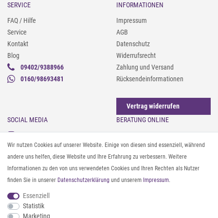
SERVICE
INFORMATIONEN
FAQ / Hilfe
Impressum
Service
AGB
Kontakt
Datenschutz
Blog
Widerrufsrecht
09402/9388966
Zahlung und Versand
0160/98693481
Rücksendeinformationen
Vertrag widerrufen
SOCIAL MEDIA
BERATUNG ONLINE
Instagram
Gürtel messen & kürzen
Wir nutzen Cookies auf unserer Website. Einige von diesen sind essenziell, während
Facebook
Sonnenbrillen & UV-Schutz
andere uns helfen, diese Website und Ihre Erfahrung zu verbessern. Weitere
Pinterest
Textilpflege
Informationen zu den von uns verwendeten Cookies und Ihren Rechten als Nutzer
Twitter
Textil- und Material-Guide
finden Sie in unserer
Daten­schutz­erklärung
und unserem
Impressum
.
Youtube
Geldbörse richtig organisieren
Threads
Pflegeanleitung für Caps
Essenziell
Statistik
Marketing
ZAHLUNG & VERSAND